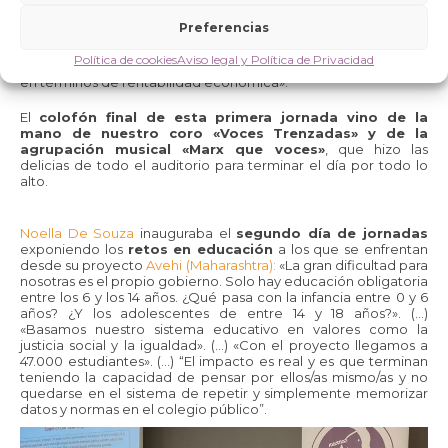
española especializada en el desarrollo agrícola y con la que
colaboramos para apoyar al CEPIN en ese programa,
Preferencias
determinaba la necesidad de «un cambio de paradigma,
donde se ponga a las personas y al planeta en el centro.
Política de cookies
Aviso legal y Política de Privacidad
Pensar en términos de sostenibilidad humana y ecológica y no
en términos de rentabilidad económica».
El
colofón final de esta primera jornada vino de la
mano de nuestro coro «Voces Trenzadas» y de la
agrupación musical «Marx que voces»
, que hizo las
delicias de todo el auditorio para terminar el día por todo lo
alto.
Noella De Souza
inauguraba el
segundo día de jornadas
exponiendo los
retos en educación
a los que se enfrentan
desde su proyecto
Avehi (Maharashtra):
«La gran dificultad para
nosotras es el propio gobierno. Solo hay educación obligatoria
entre los 6 y los 14 años. ¿Qué pasa con la infancia entre 0 y 6
años? ¿Y los adolescentes de entre 14 y 18 años?». (…)
«Basamos nuestro sistema educativo en valores como la
justicia social y la igualdad». (…) «Con el proyecto llegamos a
47.000 estudiantes». (…) “El impacto es real y es que terminan
teniendo la capacidad de pensar por ellos/as mismo/as y no
quedarse en el sistema de repetir y simplemente memorizar
datos y normas en el colegio público”.