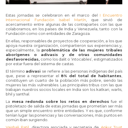
Estas jornadas se celebraron en el marco del
I Encuentro
Internacional Fundación Isabel Martín
, que sirvió de
acercamiento entre algunas de las contrapartes con las que
colaboramos, en los países de India y Venezuela, tanto con la
Fundación como con entidades de Zaragoza.
En ellas, responsables de proyectos de cooperación, a los que
apoya nuestra organización, compartieron sus experiencias y,
especialmente, la
problemática de las mujeres tribales
aborígenes o adivasis y de otras comunidades
desfavorecidas,
como los dalit o ‘intocables’, estigmatizados
por estar fuera del sistema de castas.
El término
adivasi
se refiere a las personas indígenas del país
que, pese a representar el
8% del total de habitantes
,
constituyen un cuarto de la población más pobre, siendo las
mujeres las más vulnerables. Las principales tribus con las que
trabajan nuestros socios locales en India son los katkari, warlis,
bhil y santhal.
La
mesa redonda sobre los retos en derechos
fue el
pistoletazo de salida de estas jornadas que prometían ser más
que un simple encuentro entre entidades. Y es que, conforme
tenían lugar las ponencias y las conversaciones, más puntos en
común iban surgiendo.
Vaishali Patil
, directora asociada y secretaria de
Ankur Trust