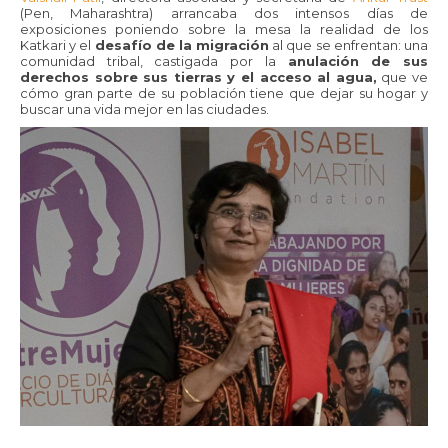
(Pen, Maharashtra) arrancaba dos intensos días de
exposiciones poniendo sobre la mesa la realidad de los
Katkari y el
desafío de la migración
al que se enfrentan: una
comunidad tribal, castigada por la
anulación de sus
derechos sobre sus tierras y el acceso al agua,
que ve
cómo gran parte de su población tiene que dejar su hogar y
buscar una vida mejor en las ciudades.