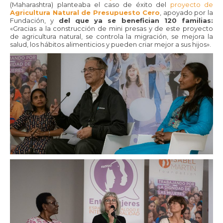
(Maharashtra) planteaba el caso de éxito del
proyecto de
Agricultura Natural de Presupuesto Cero
, apoyado por la
Fundación, y
del que ya se benefician 120 familias:
«Gracias a la construcción de mini presas y de este proyecto
de agricultura natural, se controla la migración, se mejora la
salud, los hábitos alimenticios y pueden criar mejor a sus hijos».