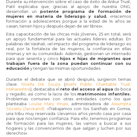
Durante su intervención sobre el caso de éxito de Ankur Trust,
Patil explicaba que, gracias al apoyo de nuestra ONG,
desarrollan un
potente programa de formación de
mujeres en materia de liderazgo y salud.
«Hacemos
formación a adolescentes porque a la edad de 14 años se
casan, tienen hijos y después dejan de ser libres».
Esta capacitación de las chicas más jóvenes, 25 en total, será
un apoyo fundamental para las actuales líderes adultas. En
palabras de Vaishali, «el impacto del programa de liderazgo es
real, por la fortaleza de las mujeres, la confianza en ellas
mismas y en su comunidad». Además, gestionan un internado
para que sesenta y cinco
hijos e hijas de migrantes que
trabajan fuera de la zona puedan continuar con su
educación
y tengan las mismas oportunidades.
Durante el debate que se abrió después, surgieron temas
clave.
Noella De Souza
(
Avehi Public Charitable Trust,
Maharashtra
), destacaba el
reto del acceso al agua
de boca
y regadío, así como la lacra de los
matrimonios infantiles.
Problemas comunes con otras entidades como los que
planteaba
Louise Mary Innasi
, administradora de
Assumpta
Society (Jarckand)
: «Trabajamos con los Santhals en Gomia,
una tribu muy reservada. Llevamos años yendo casa por casa
para que nos tengan confianza. Para ello, tenemos programas
de formación para las mujeres, las vamos a buscar a sus
hogares y las convencemos de que salgan y luchen por sus
derechos».