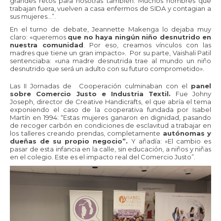
grandes retos para nosotras también. Muchos hombres que
trabajan fuera, vuelven a casa enfermos de SIDA y contagian a
sus mujeres…”.
En el turno de debate, Jeannette Makenga lo dejaba muy
claro: «queremos
que no haya ningún niño desnutrido en
nuestra comunidad
. Por eso, creamos vínculos con las
madres que tiene un gran impacto». Por su parte, Vaishali Patil
sentenciaba: «una madre desnutrida trae al mundo un niño
desnutrido que será un adulto con su futuro comprometido».
Las II Jornadas de Cooperación culminaban con el
panel
sobre Comercio Justo e Industria Textil.
Fue Johny
Joseph, director de Creative Handicrafts, el que abría el tema
exponiendo el caso de la cooperativa fundada por Isabel
Martín en 1994: “Estas mujeres ganaron en dignidad, pasando
de recoger carbón en condiciones de esclavitud a trabajar en
los talleres creando prendas, completamente
autónomas y
dueñas de su propio negocio”.
Y añadía: «
El cambio es
pasar de esta infancia en la calle, sin educación, a niños y niñas
en el colegio. Este es el impacto real del
Comercio Justo
”.