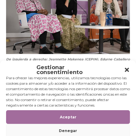
De izquierda a derecha: Jeannette Makenga (CEPIN), Edurne Caballero
(CERAI) y Rosalía Riambau (Fundación Isabel Martín).
Gestionar
consentimiento
En este panel de expertos, pudimos escuchar también a dos
Para ofrecer las mejores experiencias, utilizamos tecnologías como las
entidades invitadas que desarrollan proyectos de
cookies para almacenar y/o acceder a la información del dispositivo. El
agroecología. Primero fue el turno de Jeannette Makenga,
consentimiento de estas tecnologías nos permitirá procesar datos como
directora del
Centro de Promoción Integral del Niño (CEPIN)
el comportamiento de navegación o las identificaciones únicas en este
en
Maracaibo, Venezuela,
que explicaba el
caso de éxito
de los huertos familiares
en Barrio Etnia Guajira y Cañada
sitio. No consentir o retirar el consentimiento, puede afectar
Urdaneta: «En muy poco tiempo se vio el impacto. Veíamos
negativamente a ciertas características y funciones.
evidencias en el físico en las personas, por lo que comían con
su propia producción. Eso hizo que otros vecinos quisieran
Aceptar
unirse al proyecto. De las diez familias que empezaron, hoy
son cincuenta».
Denegar
Por su parte, Edurne Caballero, presidenta de
CERAI
, ONG