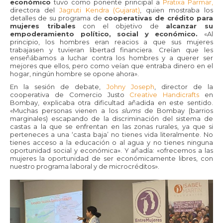
económico
tuvo como ponente principal a
Pratixa Parmar,
directora del
Jagruti Kendra (Gujarat)
, quien mostraba los
detalles de su programa de
cooperativas de crédito para
mujeres tribales
con el objetivo de
alcanzar su
empoderamiento político, social y económico.
«Al
principio, los hombres eran reacios a que sus mujeres
trabajasen y tuvieran libertad financiera. Creían que les
enseñábamos a luchar contra los hombres y a querer ser
mejores que ellos, pero como veían que entraba dinero en el
hogar, ningún hombre se opone ahora».
En la sesión de debate,
Johny Joseph
, director de la
cooperativa de Comercio Justo
Creative Handicrafts
en
Bombay, explicaba otra dificultad añadida en este sentido.
«Muchas personas vienen a los
slums
de Bombay (barrios
marginales) escapando de la discriminación del sistema de
castas a la que se enfrentan en las zonas rurales, ya que si
perteneces a una ‘casta baja’ no tienes vida literalmente. No
tienes acceso a la educación o al agua y no tienes ninguna
oportunidad social y económica». Y añadía: «ofrecemos a las
mujeres la oportunidad de ser económicamente libres, con
nuestro programa laboral y de microcréditos».