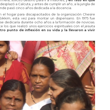
era, solicitó destino para ir a misiones, y
en 1955 en que
esplazó a Calcuta, y antes de cumplir un año, a la jungla de
onde pasó cinco años dedicada a la docencia.
el hogar para discapacitados de la organización Chesire
ikkim, esta vez para montar un dispensario. En 1975 fue
 se dedicaría durante ocho años a la formación de novicias.
 los que realizó unos ejercicios espirituales con el jesuita
ro punto de inflexión en su vida y la llevaron a vivir