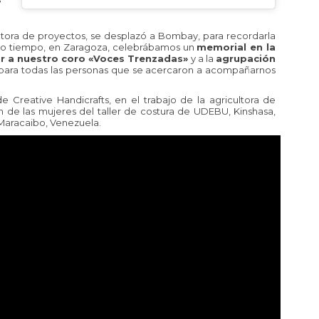
ctora de proyectos, se desplazó a Bombay, para recordarla
ismo tiempo, en Zaragoza, celebrábamos un
memorial en la
 a nuestro coro «Voces Trenzadas»
y a la
agrupación
 para todas las personas que se acercaron a acompañarnos
Creative Handicrafts, en el trabajo de la agricultora de
 de las mujeres del taller de costura de UDEBU, Kinshasa,
 Maracaibo, Venezuela.