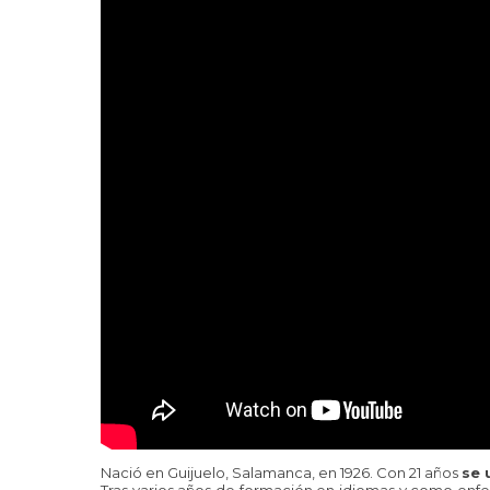
Nació en Guijuelo, Salamanca, en 1926. Con 21 años
se 