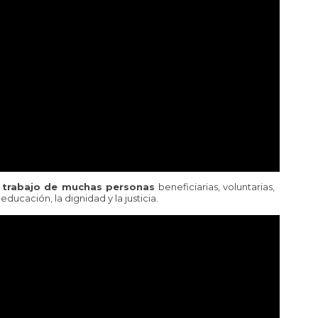
l trabajo de muchas personas
beneficiarias, voluntarias,
ducación, la dignidad y la justicia.