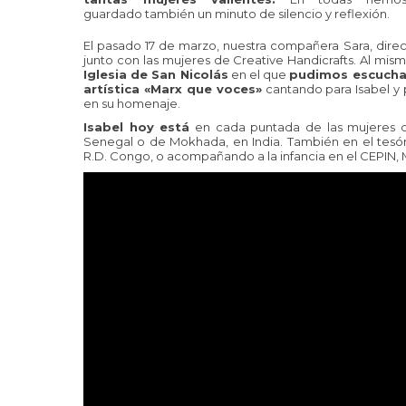
guardado también un minuto de silencio y reflexión.
El pasado 17 de marzo, nuestra compañera Sara, dire
junto con las mujeres de Creative Handicrafts. Al m
Iglesia de San Nicolás
en el que
pudimos escuchar
artística «Marx que voces»
cantando para Isabel y
en su homenaje.
Isabel hoy está
en cada puntada de las mujeres de 
Senegal o de Mokhada, en India. También en el tesón
R.D. Congo, o acompañando a la infancia en el CEPIN,