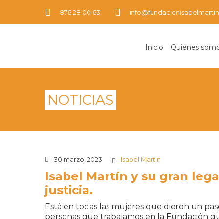
876 28 00 63
info@fundacionisabelmartin
Inicio
Quiénes som
NOTICIAS
30 marzo, 2023
Isabel Martín
Isabel Martín y su gran leg
justicia.
Está en todas las mujeres que dieron un pas
personas que trabajamos en la Fundación que