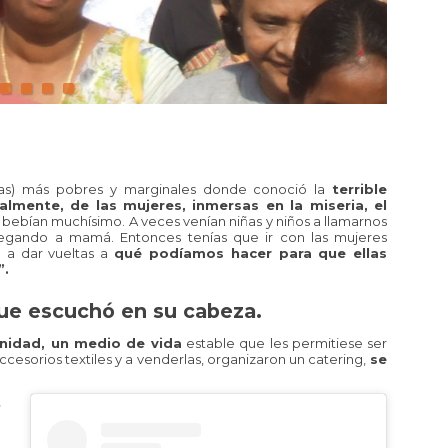
stas) más pobres y marginales donde conoció la
terrible
almente, de las mujeres, inmersas en la miseria, el
bebían muchísimo. A veces venían niñas y niños a llamarnos
egando a mamá. Entonces tenías que ir con las mujeres
é a dar vueltas a
qué podíamos hacer para que ellas
”.
que escuchó en su cabeza.
gnidad, un medio de vida
estable que les permitiese ser
esorios textiles y a venderlas, organizaron un catering,
se
,
5
,