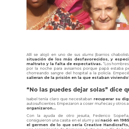
Allí se alojó en uno de sus
slums
(barrios chaboli
situación de los más desfavorecidos, y especi
maltrato y la falta de expectativas.
“Los hombres 
por la noche para avisarnos porque papá estaba p
chorreando sangre del hospital a la policía. Empec
salieran de la prisión en la que estaban viviendo
“No las puedes dejar solas” dice 
Isabel tenía claro que necesitaban
recuperar su di
autosuficientes. Empezaron a coser muñecas y otros acc
organizaron…
Con la ayuda de otro jesuita, Federico Sopeña
consiguieron una casita en el
slum
y así
nació en 198
el germen de lo que sería Creative Handicrafts