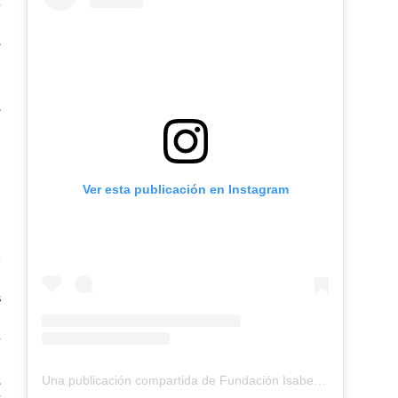
,
e
e
e
e
e
e
o
a
s
Ver esta publicación en Instagram
a
n
n
l
u
s
a
o
r
a
Una publicación compartida de Fundación Isabel Martín (@ongisabelmartin)
e
s