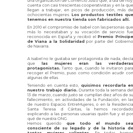
una organización de Comercio Justo que, a día de hoy
cuenta con casi trescientas cooperativistas y en la qu
llegan a trabajar, en picos de producción, más d
ochocientas mujeres.
Los productos textiles qu
tenemos en nuestra tienda son fabricados allí.
En 2010 el compromiso de Isabel con las personas qu
más lo necesitaban y su vocación de servicio fu
reconocida en España y recibió el
Premio Príncip
de Viana a la Solidaridad
por parte del Gobiern
de Navarra.
A Isabel no le gustaba ser protagonista de nada, decí
que
las mujeres eran las verdadera
protagonistas.
Tanto que, cuando le invitaron par
recoger el Premio, puso como condición acudir co
algunas de ellas.
Teniendo en cuenta esto,
quisimos recordarla e
nuestro trabajo diario.
Durante toda la semana de
13 de marzo, cuando justo se cumplían diez años de s
fallecimiento, en actividades de la Fundación, en la
de nuestro Espacio EntreMujeres, o en la Residenci
Santa Teresa d Cáritas, la hemos recordad
explicando a las personas usuarias quién fue y el po
qué de nuestra ONG.
Hemos querido
que todo el mundo se
consciente de su legado y de la historia d
tantas mujeres valientes.
En todas hemo