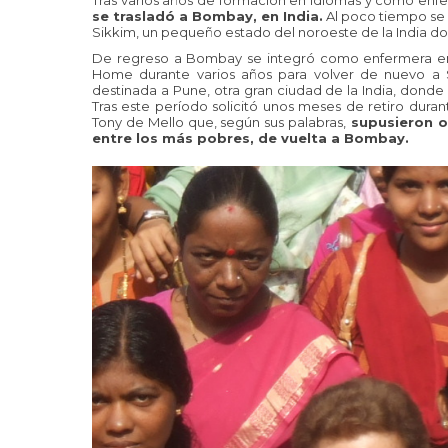
Tras varios años de formación en idiomas y como enferm
se trasladó a Bombay, en India.
Al poco tiempo se d
Sikkim, un pequeño estado del noroeste de la India d
De regreso a Bombay se integró como enfermera en 
Home durante varios años para volver de nuevo a S
destinada a Pune, otra gran ciudad de la India, donde
Tras este período solicitó unos meses de retiro durante
Tony de Mello que, según sus palabras,
supusieron ot
entre los más pobres, de vuelta a Bombay.