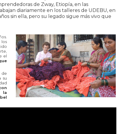
prendedoras de Zway, Etiopía, en las
rabajan diariamente en los talleres de UDEBU, en
os sin ella, pero su legado sigue más vivo que
ños.
 los
cido
rte,
e el
que
, de
a su
dad
con
 la
bel