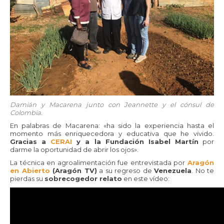
Damián y Macarena junto con Jeannette y el cónsul de
Colombia.
En palabras de Macarena: «ha sido la experiencia hasta el
momento más enriquecedora y educativa que he vivido.
Gracias a
CERAI
y a la Fundación Isabel Martín
por
darme la oportunidad de abrir los ojos».
La técnica en agroalimentación fue entrevistada por
Aragón
en Abierto
(Aragón TV)
a su regreso de
Venezuela
. No te
pierdas su
sobrecogedor relato
en este vídeo: