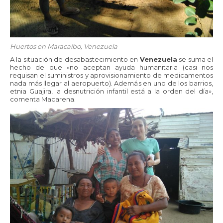
Huertos en Maracaibo, Venezuela
A la situación de desabastecimiento en
Venezuela
se suma el
hecho de que «no aceptan ayuda humanitaria (casi nos
requisan el suministros y aprovisionamiento de medicamentos
nada más llegar al aeropuerto). Además en uno de los barrios,
etnia Guajira, la desnutrición infantil está a la orden del día»,
comenta Macarena.