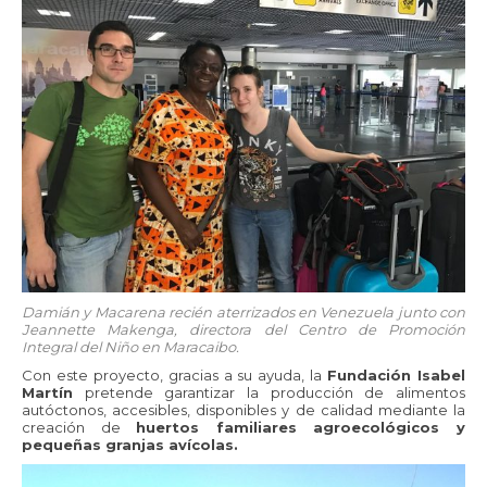
Damián y Macarena recién aterrizados en Venezuela junto con
Jeannette Makenga, directora del Centro de Promoción
Integral del Niño en Maracaibo.
Con este proyecto, gracias a su ayuda, la
Fundación Isabel
Martín
pretende garantizar la producción de alimentos
autóctonos, accesibles, disponibles y de calidad mediante la
creación de
huertos familiares agroecológicos y
pequeñas granjas avícolas.