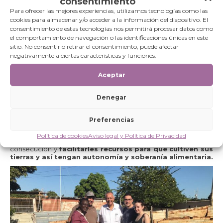
consentimiento
Para ofrecer las mejores experiencias, utilizamos tecnologías como las
cookies para almacenar y/o acceder a la información del dispositivo. El
consentimiento de estas tecnologías nos permitirá procesar datos como
el comportamiento de navegación o las identificaciones únicas en este
sitio. No consentir o retirar el consentimiento, puede afectar
negativamente a ciertas características y funciones.
Aceptar
Indirectamente, todos/as los/as habitantes del barrio de
Maracaibo y de Cañada Urdaneta, en
Venezuela,
serán
Denegar
beneficiarios de este proyecto en el que hemos puesto toda
nuestra ilusión. Estas familias son las más pobres y marginadas,
con un alto nivel de vulnerabilidad que les hace no poder
Preferencias
ejercer sus derechos. El proyecto, por tanto, trata de darles a
conocer sus derechos
, fortalecer sus capacidades para
Política de cookies
Aviso legal y Política de Privacidad
reclamarlos de modo que ellas/os puedan contribuir a su
consecución y
facilitarles recursos para que cultiven sus
tierras y así tengan autonomía y soberanía alimentaria.