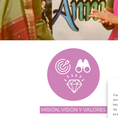
Par
alm
tec
MISIÓN, VISIÓN Y VALORES
las
pue