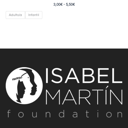
Rango
3,00
€
-
5,50
€
de
precios:
Adulto/a
Infantil
desde
3,00€
hasta
5,50€