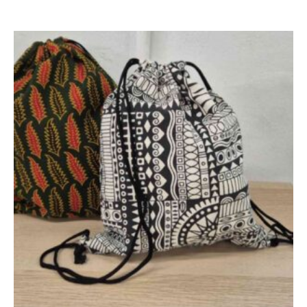
3,00€
hasta
5,50€