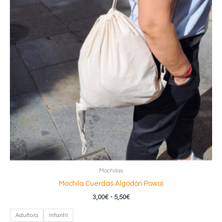
Mochilas
Mochila Cuerdas Algodón Powai
Rango
3,00
€
-
5,50
€
de
precios:
Adulto/a
Infantil
desde