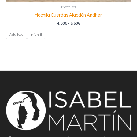
Mochilas
Mochila Cuerdas Algodón Andheri
Rango
4,00
€
-
5,50
€
de
precios:
Adulto/a
Infantil
desde
4,00€
hasta
5,50€