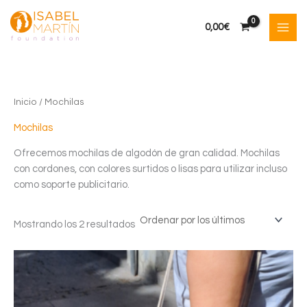
Ir
al
0,00
€
contenido
Inicio
/ Mochilas
Mochilas
Ofrecemos mochilas de algodón de gran calidad. Mochilas
con cordones, con colores surtidos o lisas para utilizar incluso
como soporte publicitario.
Ordenado
Mostrando los 2 resultados
por
los
últimos