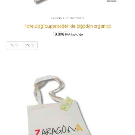
Bolsas #LaCiercera
Tote Bag ‘Superpoder’ de algodón orgánico
10,00
€
IVA Incluido
Maña
Maño