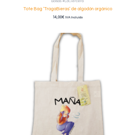
Bolsas #LaCiercera
Tote Bag ‘TragaBieras’ de algodón orgánico
14,00
€
IVA Incluido