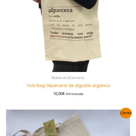
Bolsas #LaCiercera
Tote Bag ‘Alparcera’ de algodón orgánico
10,00
€
IVA Incluido
¡Oferta!