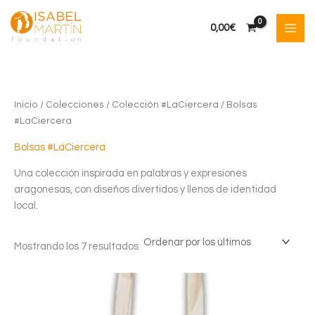
Ir
al
0,00
€
contenido
Inicio
/
Colecciones
/
Colección #LaCiercera
/ Bolsas
#LaCiercera
Bolsas #LaCiercera
Una colección inspirada en palabras y expresiones
aragonesas, con diseños divertidos y llenos de identidad
local.
Ordenado
Mostrando los 7 resultados
por
los
últimos