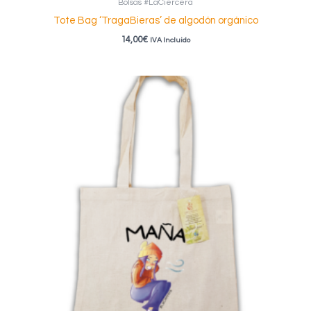
Bolsas #LaCiercera
Tote Bag ‘TragaBieras’ de algodón orgánico
14,00
€
IVA Incluido