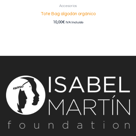
Accesorios
Tote Bag algodón orgánico
10,00
€
IVA Incluido