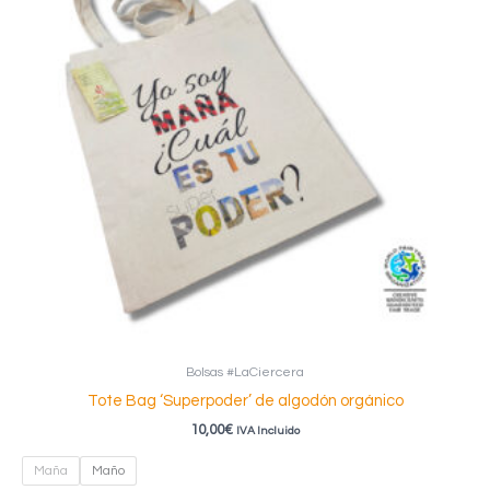
Bolsas #LaCiercera
Tote Bag ‘Superpoder’ de algodón orgánico
10,00
€
IVA Incluido
Maña
Maño