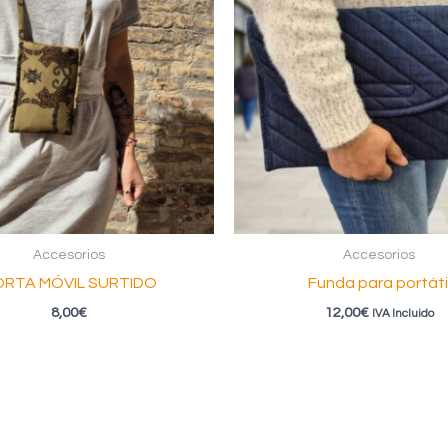
Accesorios
Accesorios
RTA MÓVIL SURTIDO
Funda para portáti
8,00
€
12,00
€
IVA Incluido