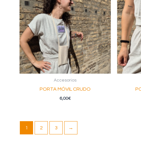
Accesorios
PORTA MÓVIL CRUDO
PO
6,00
€
1
2
3
→