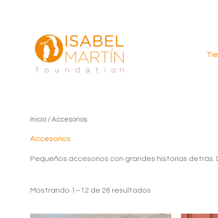
Ir
al
contenido
Ti
Inicio
/ Accesorios
Accesorios
Pequeños accesorios con grandes historias detrás. D
Ordenado
Mostrando 1–12 de 26 resultados
por
los
últimos