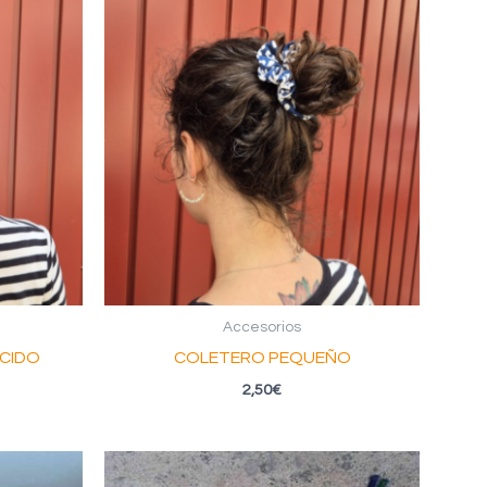
Accesorios
CIDO
COLETERO PEQUEÑO
2,50
€