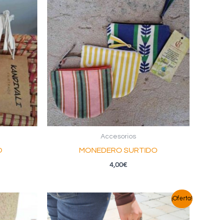
Accesorios
O
MONEDERO SURTIDO
4,00
€
¡Oferta!