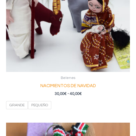
Belenes
NACIMIENTOS DE NAVIDAD
Rango
30,00
€
-
40,00
€
de
precios:
GRANDE
PEQUEÑO
desde
30,00€
hasta
40,00€