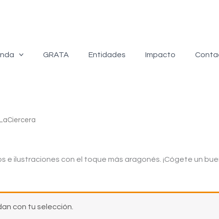
enda
GRATA
Entidades
Impacto
Conta
LaCiercera
os e ilustraciones con el toque más aragonés. ¡Cógete un b
an con tu selección.