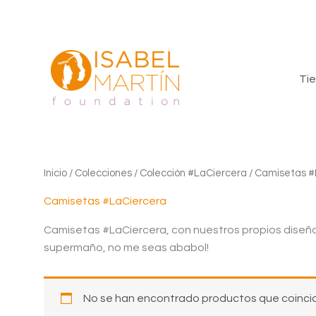
Ir
al
contenido
Ti
Inicio
/
Colecciones
/
Colección #LaCiercera
/ Camisetas #
Camisetas #LaCiercera
Camisetas #LaCiercera, con nuestros propios diseñ
supermaño, no me seas ababol!
No se han encontrado productos que coincid