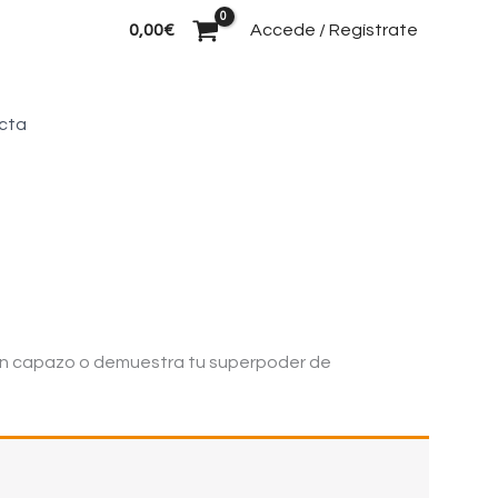
Buscar
0,00
€
Accede / Regístrate
cta
uen capazo o demuestra tu superpoder de