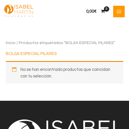
Ir
al
0,00
€
contenido
Inicio
/ Productos etiquetados “BOLSA ESPECIAL PILARES”
BOLSA ESPECIAL PILARES
No se han encontrado productos que coincidan
con tu selección.