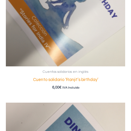
Cuentos solidarios en inglés
Cuento solidario ‘Ranjit’s birthday’
6,00
€
IVA Incluido