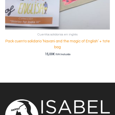
Cuentos solidarios en inglés
Pack cuento solidario ‘Navani and the magic of English’ + tote
bag
15,00
€
IVA Incluido