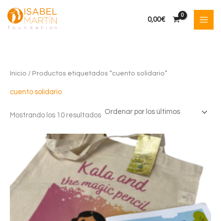
Ir
al
0,00
€
contenido
Inicio
/ Productos etiquetados “cuento solidario”
cuento solidario
Ordenado
Mostrando los 10 resultados
por
los
últimos