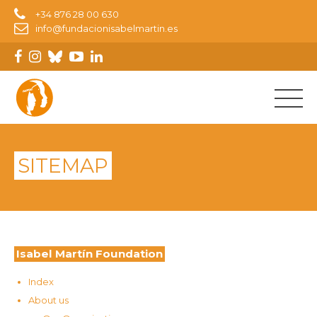
+34 876 28 00 630
info@fundacionisabelmartin.es
SITEMAP
Isabel Martín Foundation
Index
About us