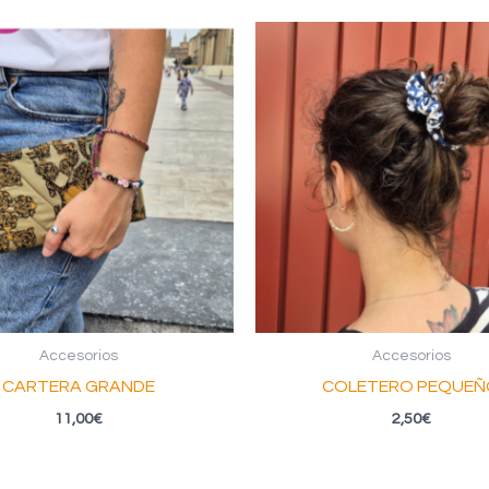
Accesorios
Accesorios
CARTERA GRANDE
COLETERO PEQUEÑ
11,00
€
2,50
€