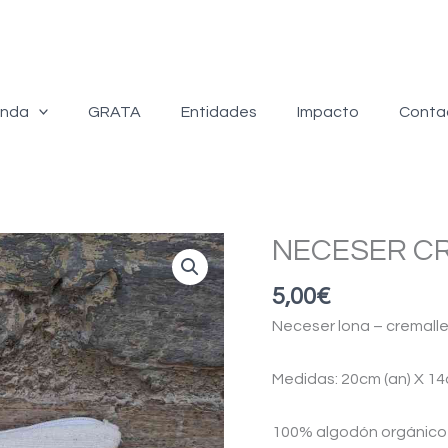
enda
GRATA
Entidades
Impacto
Conta
NECESER C
5,00
€
Neceser lona – cremaller
Medidas: 20cm (an) X 14c
100% algodón orgánico