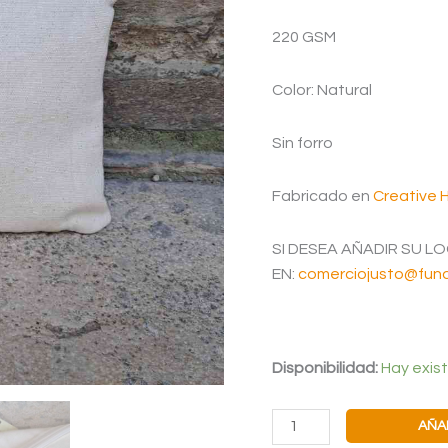
220 GSM
Color: Natural
Sin forro
Fabricado en
Creative 
SI DESEA AÑADIR SU L
EN:
comerciojusto@fund
Disponibilidad:
Hay exis
NECESER
AÑA
CRUDO