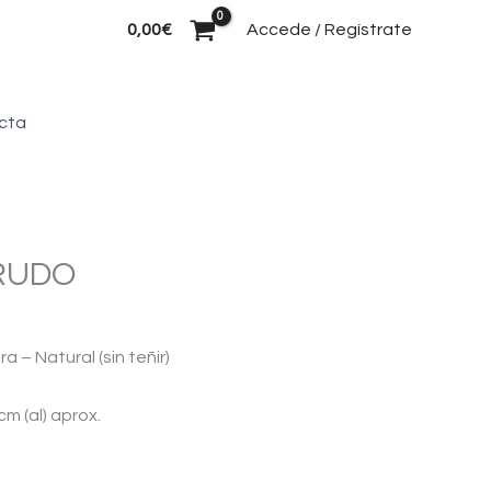
Buscar
0,00
€
Accede / Regístrate
cta
RUDO
a – Natural (sin teñir)
m (al) aprox.