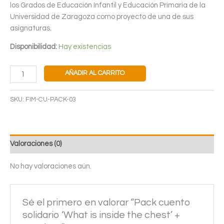
los Grados de Educación Infantil y Educación Primaria de la
Universidad de Zaragoza como proyecto de una de sus
asignaturas.
Disponibilidad:
Hay existencias
Pack
AÑADIR AL CARRITO
cuento
solidario
SKU:
FIM-CU-PACK-03
'What
is
inside
the
Valoraciones (0)
chest'
+
No hay valoraciones aún.
tote
bag
cantidad
Sé el primero en valorar “Pack cuento
solidario ‘What is inside the chest’ +