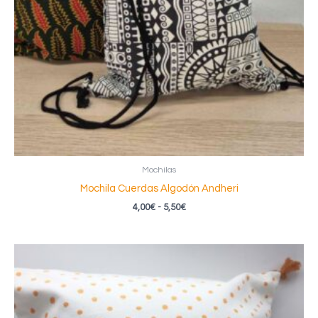
Mochilas
Mochila Cuerdas Algodón Andheri
Rango
4,00
€
-
5,50
€
de
precios:
desde
4,00€
hasta
5,50€