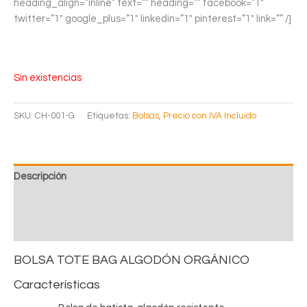
heading_align=”inline” text=”” heading=”” facebook=”1″
twitter=”1″ google_plus=”1″ linkedin=”1″ pinterest=”1″ link=”” /]
Sin existencias
SKU:
CH-001-G
Etiquetas:
Bolsas
,
Precio con IVA Incluido
Descripción
Información adicional
Valoraciones (0)
BOLSA TOTE BAG ALGODÓN ORGÁNICO
Características