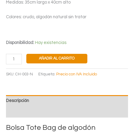
Medidas: 35cm largo x 40cm alto
Colores: crudo, algodón natural sin tratar
Disponibilidad:
Hay existencias
BOLSA
AÑADIR AL CARRITO
TOTE
BAG
SKU:
CH-003-N
Etiqueta:
Precio con IVA Incluido
ALGODÓN
POWAI
cantidad
Descripción
Valoraciones (0)
Bolsa Tote Bag de algodón