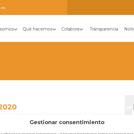
.es
 somos
Qué hacemos
Colabora
Transparencia
Noti
 2020
Gestionar consentimiento
a ofrecer las mejores experiencias, utilizamos tecnologías como las cookies par