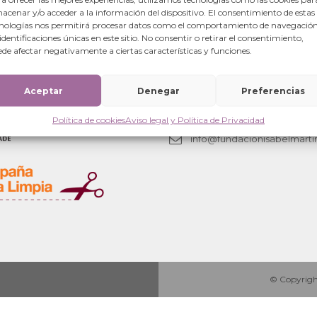
acenar y/o acceder a la información del dispositivo. El consentimiento de estas
nologías nos permitirá procesar datos como el comportamiento de navegación
 identificaciones únicas en este sitio. No consentir o retirar el consentimiento,
de afectar negativamente a ciertas características y funciones.
Oficinas centrales
Aceptar
Denegar
Calle Mayor 6-local.
Preferencias
50001 Zaragoza (España)
Política de cookies
Aviso legal y Política de Privacidad
+34 876 280063
info@fundacionisabelmarti
© Copyright