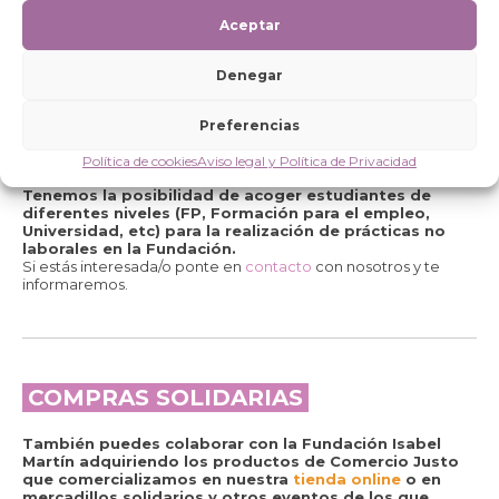
Contáctanos aquí
y te informaremos.
Aceptar
Denegar
Preferencias
PRÁCTICAS
Política de cookies
Aviso legal y Política de Privacidad
Tenemos la posibilidad de acoger estudiantes de
diferentes niveles (FP, Formación para el empleo,
Universidad, etc) para la realización de prácticas no
laborales en la Fundación.
Si estás interesada/o ponte en
contacto
con nosotros y te
informaremos.
COMPRAS SOLIDARIAS
También puedes colaborar con la Fundación Isabel
Martín adquiriendo los productos de Comercio Justo
que comercializamos en nuestra
tienda online
o en
mercadillos solidarios y otros eventos de los que