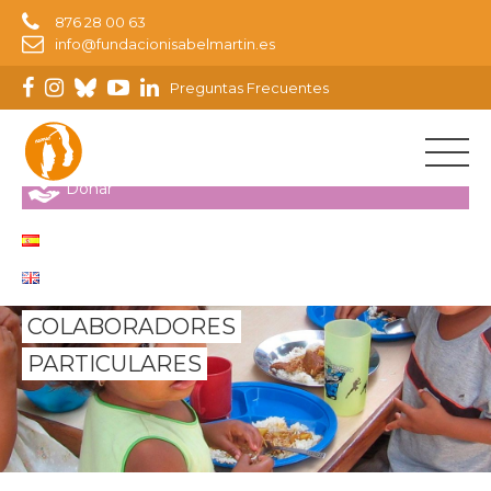
Noticias
876 28 00 63
info@fundacionisabelmartin.es
Prensa
Preguntas Frecuentes
Contacto
Tienda
Donar
COLABORADORES
PARTICULARES