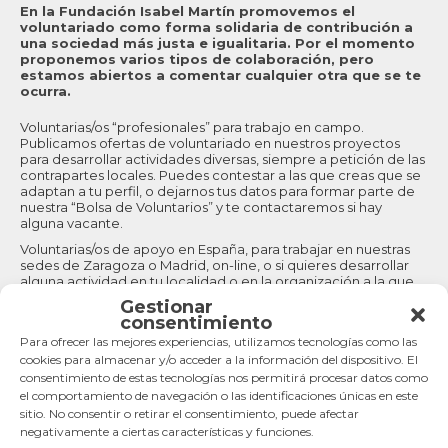
Ciudad
*
En la Fundación Isabel Martín promovemos el
voluntariado como forma solidaria de contribución a
una sociedad más justa e igualitaria. Por el momento
proponemos varios tipos de colaboración, pero
estamos abiertos a comentar cualquier otra que se te
Código postal
*
ocurra.
Voluntarias/os “profesionales” para trabajo en campo.
Publicamos ofertas de voluntariado en nuestros proyectos
País
*
para desarrollar actividades diversas, siempre a petición de las
contrapartes locales. Puedes contestar a las que creas que se
adaptan a tu perfil, o dejarnos tus datos para formar parte de
nuestra “Bolsa de Voluntarios” y te contactaremos si hay
alguna vacante.
DNI/NIE/Otros
*
Voluntarias/os de apoyo en España, para trabajar en nuestras
sedes de Zaragoza o Madrid, on-line, o si quieres desarrollar
alguna actividad en tu localidad o en la organización a la que
perteneces (exposiciones de arte tribal, mercadillos solidarios,
Gestionar
He leído y acepto
Política de privacidad
sensibilización...)
consentimiento
Formación, sensibilización y Campos de Solidaridad. Estamos
Para ofrecer las mejores experiencias, utilizamos tecnologías como las
preparando programas para voluntarias/os que quieran viajar a
cookies para almacenar y/o acceder a la información del dispositivo. El
los proyectos para tomar conciencia de las condiciones de
consentimiento de estas tecnologías nos permitirá procesar datos como
vida de los más desfavorecidos del mundo. Mantente al tanto
el comportamiento de navegación o las identificaciones únicas en este
porque próximamente desarrollaremos este apartado.
sitio. No consentir o retirar el consentimiento, puede afectar
Visitas a los proyectos. En la mayoría de nuestros proyectos, las
negativamente a ciertas características y funciones.
contrapartes están encantadas de recibir visitantes.