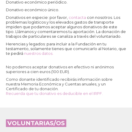
Los campos marcados con
*
son obligatorios
Donativo económico periódico.
Donativo económico único.
Donativos en especie: por favor,
contacta
con nosotros. Los
Nombre
*
problemas logísticos y los elevados gastos de transporte
impiden que podamos aceptar algunos donativos de este
tipo. Llámanos y comentaremos tu aportación. La donación de
trabajos de particulares se canaliza a través del voluntariado.
Apellidos
*
Herencias y legados: para incluir a la Fundación en tu
testamento, solamente tienes que comunicarlo al Notario, que
te pedirá
nuestros datos.
Correo electrónico
*
No podemos aceptar donativos en efectivo ni anónimos
superiores a cien euros (100 EUR).
Como donante identificado recibirás información sobre
nuestra Memoria Económica y Cuentas anuales, y un
Teléfono
*
Certificado de tu donación.
Recuerda que tu donativo es deducible en el IRPF.
Dirección
*
VOLUNTARIAS/OS