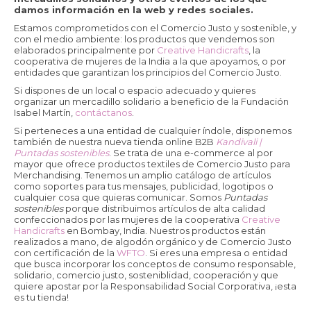
damos información en la web y redes sociales.
Estamos comprometidos con el Comercio Justo y sostenible, y
con el medio ambiente: los productos que vendemos son
elaborados principalmente por
Creative Handicrafts
, la
cooperativa de mujeres de la India a la que apoyamos, o por
entidades que garantizan los principios del Comercio Justo.
Si dispones de un local o espacio adecuado y quieres
organizar un mercadillo solidario a beneficio de la Fundación
Isabel Martín,
contáctanos
.
Si perteneces a una entidad de cualquier índole, disponemos
también de nuestra nueva tienda online B2B
Kandivali |
Puntadas sostenibles
. Se trata de una e-commerce al por
mayor que ofrece productos textiles de Comercio Justo para
Merchandising. Tenemos un amplio catálogo de artículos
como soportes para tus mensajes, publicidad, logotipos o
cualquier cosa que quieras comunicar. Somos
Puntadas
sostenibles
porque distribuimos artículos de alta calidad
confeccionados por las mujeres de la cooperativa
Creative
Handicrafts
en Bombay, India. Nuestros productos están
realizados a mano, de algodón orgánico y de Comercio Justo
con certificación de la
WFTO
. Si eres una empresa o entidad
que busca incorporar los conceptos de consumo responsable,
solidario, comercio justo, sosteniblidad, cooperación y que
quiere apostar por la Responsabilidad Social Corporativa, ¡esta
es tu tienda!