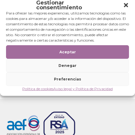
Gestionar
Compromiso con las mujeres
consentimiento
Para ofrecer las mejores experiencias, utilizamos tecnologías como las
Filantropía comunitaria
cookies para almacenar y/o acceder a la información del dispositivo. El
consentimiento de estas tecnologías nos permitirá procesar datos como
Independencia
el comportamiento de navegación o las identificaciones únicas en este
sitio. No consentir o retirar el consentimiento, puede afectar
negativamente a ciertas características y funciones.
Sostenibilidad
Aceptar
Justicia y solidaridad
Sensibilización social
Denegar
Transparencia
Preferencias
Política de cookies
Aviso legal y Política de Privacidad