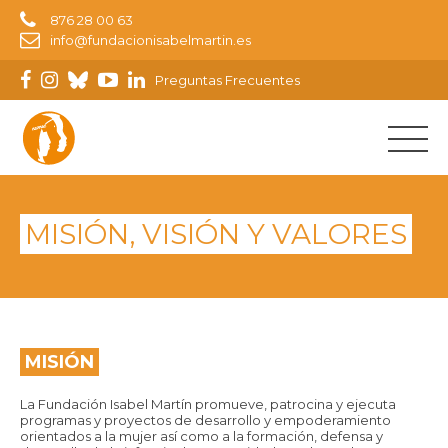
Donar
876 28 00 63
info@fundacionisabelmartin.es
Preguntas Frecuentes
MISIÓN, VISIÓN Y VALORES
MISIÓN
La Fundación Isabel Martín promueve, patrocina y ejecuta
programas y proyectos de desarrollo y empoderamiento
orientados a la mujer así como a la formación, defensa y