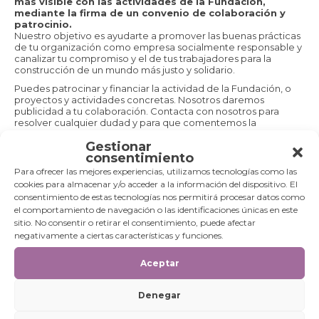
más visible con las actividades de la Fundación,
mediante la firma de un convenio de colaboración y
patrocinio.
Nuestro objetivo es ayudarte a promover las buenas prácticas
Población
*
de tu organización como empresa socialmente responsable y
canalizar tu compromiso y el de tus trabajadores para la
construcción de un mundo más justo y solidario.
Puedes patrocinar y financiar la actividad de la Fundación, o
Código Postal
proyectos y actividades concretas. Nosotros daremos
*
publicidad a tu colaboración. Contacta con nosotros para
resolver cualquier dudad y para que comentemos la
modalidad que se adapta mejor a tu empresa. Podemos
Gestionar
diseñar programas a medida para empresas y trabajadores
País
*
consentimiento
con eventos solidarios y actividades de sensibilización
(mercadillos, exposiciones de arte tribal, cursos...).
Para ofrecer las mejores experiencias, utilizamos tecnologías como las
cookies para almacenar y/o acceder a la información del dispositivo. El
Y recuerda que la colaboración con la Fundación Isabel Martín
consentimiento de estas tecnologías nos permitirá procesar datos como
tiene un
tratamiento fiscal
favorable.
DNI/NIE/OTROS
*
el comportamiento de navegación o las identificaciones únicas en este
sitio. No consentir o retirar el consentimiento, puede afectar
negativamente a ciertas características y funciones.
Aceptar
COMPRAS SOLIDARIAS
He leído y acepto
Política de privacidad
Denegar
También puedes colaborar con la Fundación Isabel
Martín adquiriendo los productos de Comercio Justo