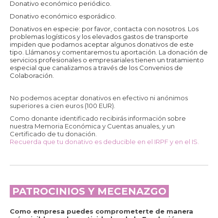
Donativo económico periódico.
Donativo económico esporádico.
Los campos marcados con <span class="ninja-forms-req-
Donativos en especie: por favor, contacta con nosotros. Los
symbol">*</span> son obligatorios
problemas logísticos y los elevados gastos de transporte
impiden que podamos aceptar algunos donativos de este
tipo. Llámanos y comentaremos tu aportación. La donación de
servicios profesionales o empresariales tienen un tratamiento
Nombre
*
especial que canalizamos a través de los Convenios de
Colaboración.
No podemos aceptar donativos en efectivo ni anónimos
Apellidos
*
superiores a cien euros (100 EUR).
Como donante identificado recibirás información sobre
nuestra Memoria Económica y Cuentas anuales, y un
Certificado de tu donación.
Correo electrónico
*
Recuerda que tu donativo es deducible en el IRPF y en el IS.
Teléfono
*
PATROCINIOS Y MECENAZGO
Como empresa puedes comprometerte de manera
Dirección
*