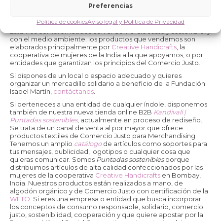
que comercializamos en nuestra
tienda online
o en
Preferencias
mercadillos solidarios y otros eventos de los que
damos información en la web y redes sociales.
Política de cookies
Aviso legal y Política de Privacidad
Estamos comprometidos con el Comercio Justo y sostenible, y
con el medio ambiente: los productos que vendemos son
elaborados principalmente por
Creative Handicrafts
, la
cooperativa de mujeres de la India a la que apoyamos, o por
entidades que garantizan los principios del Comercio Justo.
Si dispones de un local o espacio adecuado y quieres
organizar un mercadillo solidario a beneficio de la Fundación
Isabel Martín,
contáctanos
.
Si perteneces a una entidad de cualquier índole, disponemos
también de nuestra nueva tienda online B2B
Kandivali |
Puntadas sostenibles
, actualmente en proceso de rediseño.
Se trata de un canal de venta al por mayor que ofrece
productos textiles de Comercio Justo para Merchandising.
Tenemos un amplio
catálogo
de artículos como soportes para
tus mensajes, publicidad, logotipos o cualquier cosa que
quieras comunicar. Somos
Puntadas sostenibles
porque
distribuimos artículos de alta calidad confeccionados por las
mujeres de la cooperativa
Creative Handicrafts
en Bombay,
India. Nuestros productos están realizados a mano, de
algodón orgánico y de Comercio Justo con certificación de la
WFTO
. Si eres una empresa o entidad que busca incorporar
los conceptos de consumo responsable, solidario, comercio
justo, sosteniblidad, cooperación y que quiere apostar por la