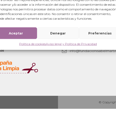
acenar y/o acceder a la información del dispositivo. El consentimiento de estas
nologías nos permitirá procesar datos como el comportamiento de navegación
 identificaciones únicas en este sitio. No consentir o retirar el consentimiento,
de afectar negativamente a ciertas características y funciones.
Oficinas centrales
Aceptar
Denegar
Calle Mayor 6-local.
Preferencias
50001 Zaragoza (España)
Política de cookies
Aviso legal y Política de Privacidad
+34 876 280063
info@fundacionisabelmarti
© Copyright