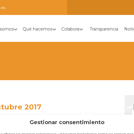
.es
 somos
Qué hacemos
Colabora
Transparencia
Noti
ctubre 2017
Gestionar consentimiento
a ofrecer las mejores experiencias, utilizamos tecnologías como las cookies par