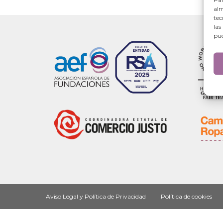
alm
tec
las
pue
Aviso Legal y Política de Privacidad
Política de cookies