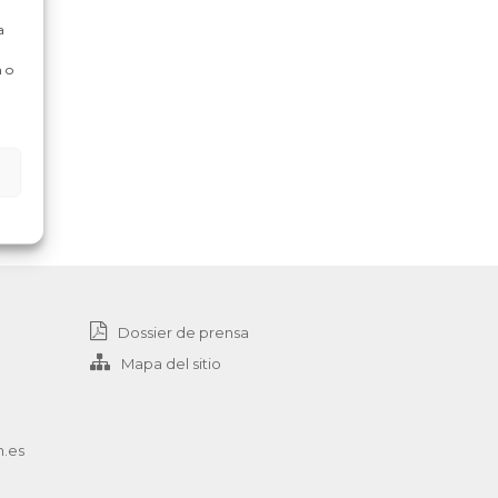
a
 o
Dossier de prensa
Mapa del sitio
n.es