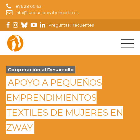
876 28 00 63
info@fundacionisabelmartin.es
Preguntas Frecuentes
Cooperación al Desarrollo
APOYO A PEQUEÑOS
EMPRENDIMIENTOS
TEXTILES DE MUJERES EN
ZWAY