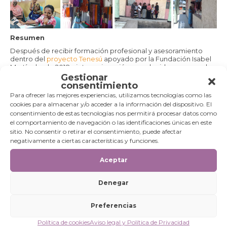
Resumen
Después de recibir formación profesional y asesoramiento
dentro del
proyecto Tenesú
apoyado por la Fundación Isabel
Martín desde 2018, siete mujeres jóvenes deciden emprender
y en 2021 constituyen dos pequeñas empresas textiles. Una vez
Gestionar
constituidas, consiguieron un ayuda del gobierno y desde la
consentimiento
Fundación se les ha apoyado con la inversión inicial
Para ofrecer las mejores experiencias, utilizamos tecnologías como las
(maquinaria y materiales).
cookies para almacenar y/o acceder a la información del dispositivo. El
Periodo de ejecución
consentimiento de estas tecnologías nos permitirá procesar datos como
2022 – Actualidad
el comportamiento de navegación o las identificaciones únicas en este
sitio. No consentir o retirar el consentimiento, puede afectar
Presupuesto
negativamente a ciertas características y funciones.
– Presupuesto total: 13.700,00 EUR
· Aportación local: 5.500,00 EUR
Aceptar
· Aportación FUNDACIÓN ISABEL MARTÍN: 8.200,00 EUR
Localización
Denegar
Zway, región de Oromia, Etiopía
Preferencias
Política de cookies
Aviso legal y Política de Privacidad