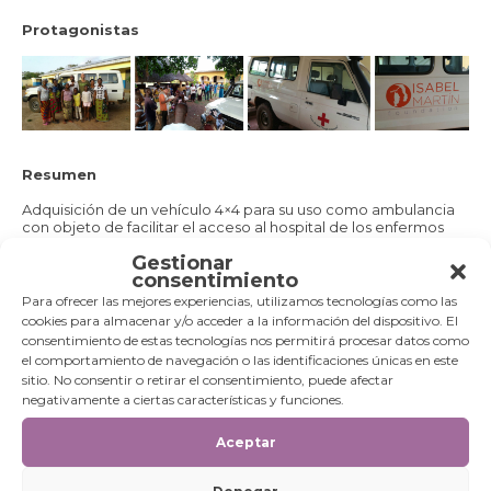
Protagonistas
Resumen
Adquisición de un vehículo 4×4 para su uso como ambulancia
con objeto de facilitar el acceso al hospital de los enfermos
graves, especialmente de las mujeres con embarazos de
Gestionar
riesgo, de las comunidades adscritas al Centro de Salud
consentimiento
«Joseph Allamano» de Dianra.
La ambulancia se usará, igualmente, para transfusiones de
Para ofrecer las mejores experiencias, utilizamos tecnologías como las
sangre, evacuación de personas heridas y visitas de
cookies para almacenar y/o acceder a la información del dispositivo. El
proximidad para vacunación, consultas y seguimientos de
consentimiento de estas tecnologías nos permitirá procesar datos como
casos.
el comportamiento de navegación o las identificaciones únicas en este
sitio. No consentir o retirar el consentimiento, puede afectar
Periodo de ejecución
negativamente a ciertas características y funciones.
2017
Aceptar
Presupuesto
– Presupuesto total: 51.000,00 EUR