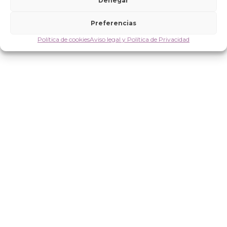
Denegar
· Aportación FUNDACIÓN ISABEL MARTÍN: 51.000,00 EUR
Preferencias
Localización
Política de cookies
Aviso legal y Política de Privacidad
Dianra, en la región de Worodougou-Béré, Costa de Marfil.