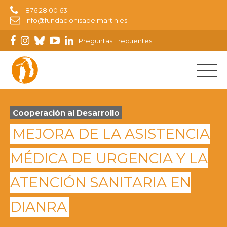
876 28 00 63
info@fundacionisabelmartin.es
Preguntas Frecuentes
Cooperación al Desarrollo
MEJORA DE LA ASISTENCIA
MÉDICA DE URGENCIA Y LA
ATENCIÓN SANITARIA EN
DIANRA