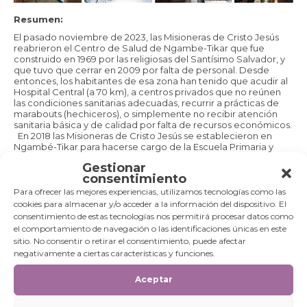
Resumen:
El pasado noviembre de 2023, las Misioneras de Cristo Jesús
reabrieron el Centro de Salud de Ngambe-Tikar que fue
construido en 1969 por las religiosas del Santísimo Salvador, y
que tuvo que cerrar en 2009 por falta de personal. Desde
entonces, los habitantes de esa zona han tenido que acudir al
Hospital Central (a 70 km), a centros privados que no reúnen
las condiciones sanitarias adecuadas, recurrir a prácticas de
marabouts (hechiceros), o simplemente no recibir atención
sanitaria básica y de calidad por falta de recursos económicos.
En 2018 las Misioneras de Cristo Jesús se establecieron en
Ngambé-Tikar para hacerse cargo de la Escuela Primaria y
facilitar el acceso a una educación básica y de calidad a los
Gestionar
niños y niñas de la aldea. Desde entonces, la población de la
consentimiento
zona ha estado solicitando a las Misioneras la reapertura del
antiguo dispensario médico. A través de donaciones privadas
Para ofrecer las mejores experiencias, utilizamos tecnologías como las
se ha conseguido rehabilitar la antigua construcción, se
cookies para almacenar y/o acceder a la información del dispositivo. El
dispone de personal cualificado y, actualmente, se está
consentimiento de estas tecnologías nos permitirá procesar datos como
acondicionando y equipando, y se ha reabierto el pasado 27
el comportamiento de navegación o las identificaciones únicas en este
de noviembre. Para garantizar un buen funcionamiento es
sitio. No consentir o retirar el consentimiento, puede afectar
necesario que el Centro sea autónomo en cuanto a la
negativamente a ciertas características y funciones.
instalación eléctrica. Gracias a un sistema de paneles solares
se podrá garantizar la luz en el Centro de Salud tanto de día
como de noche.
Aceptar
Periodo de ejecución: