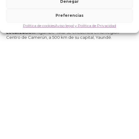
Denegar
Diciembre 2023 – febrero 2024
Presupuesto:
Preferencias
– Presupuesto total: 6.900,00 EUR · Aportación FUNDACIÓN
ISABEL MARTÍN: 6.900,00 EUR
Política de cookies
Aviso legal y Política de Privacidad
Localización:
Ngambe-Tikar se encuentra en la Región
Centro de Camerún, a 500 km de su capital, Yaundé.