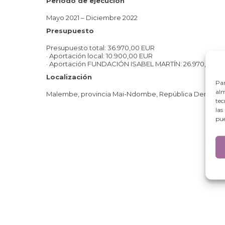
Periodo de ejecución
Mayo 2021 – Diciembre 2022
Presupuesto
Presupuesto total: 36.970,00 EUR
· Aportación local: 10.900,00 EUR
· Aportación FUNDACIÓN ISABEL MARTÍN: 26.970,00 E
Localización
Par
alm
Malembe, provincia Mai-Ndombe, República Democrát
tec
las
pue