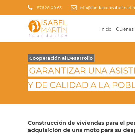
876 28 00 63
info@fundacionisabelmartin
Inicio
Quiénes
Cooperación al Desarrollo
GARANTIZAR UNA ASIST
Y DE CALIDAD A LA PO
Construcción de viviendas para el per
adquisición de una moto para su de