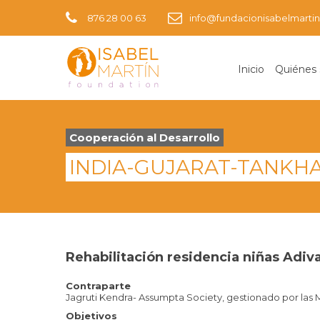
876 28 00 63
info@fundacionisabelmartin
Inicio
Quiénes
Cooperación al Desarrollo
INDIA-GUJARAT-TANKHA
Rehabilitación residencia niñas Adiva
Contraparte
Jagruti Kendra- Assumpta Society, gestionado por las M
Objetivos