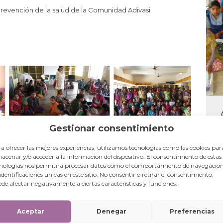
evención de la salud de la Comunidad Adivasi.
Gestionar consentimiento
a ofrecer las mejores experiencias, utilizamos tecnologías como las cookies par
acenar y/o acceder a la información del dispositivo. El consentimiento de estas
nologías nos permitirá procesar datos como el comportamiento de navegación
 identificaciones únicas en este sitio. No consentir o retirar el consentimiento,
de afectar negativamente a ciertas características y funciones.
ivasi Tankhala incluye, además de actividades formativas
ón de la residencia de las niñas adivasis, donde se realizan
 la excavación del suelo, reforzado de hormigón y encofrado
Aceptar
Denegar
Preferencias
emás, la infraestructura necesita yeserías en doble capa con