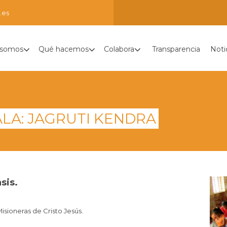
.es
 somos
Qué hacemos
Colabora
Transparencia
Noti
LA: JAGRUTI KENDRA
sis.
isioneras de Cristo Jesús.