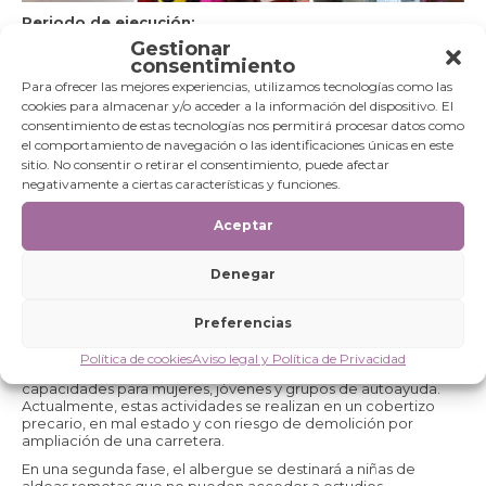
Periodo de ejecución:
Gestionar
2022-2024
consentimiento
Resumen:
Para ofrecer las mejores experiencias, utilizamos tecnologías como las
cookies para almacenar y/o acceder a la información del dispositivo. El
El proyecto tiene como objetivo la construcción de una sala
de usos múltiples y un albergue para niñas y jóvenes
consentimiento de estas tecnologías nos permitirá procesar datos como
pertenecientes a comunidades tribales marginadas,
el comportamiento de navegación o las identificaciones únicas en este
principalmente Santhals, en el distrito de Bokaro, Jharkhand
sitio. No consentir o retirar el consentimiento, puede afectar
(India). Esta iniciativa forma parte del trabajo que Asha Seva
negativamente a ciertas características y funciones.
Kendra (ASK) lleva desarrollando desde hace más de 50 años
en salud, educación y empoderamiento comunitario.
Aceptar
El edificio propuesto contará con planta baja para la sala, aulas
de formación y oficinas, y un primer piso para el albergue,
incluyendo habitaciones para estudiantes, personal de apoyo
Denegar
y médicos visitantes. También se contemplan zonas de cocina,
comedor y baños diferenciados.
Preferencias
La sala permitirá realizar de forma adecuada programas de
formación, talleres, reuniones y capacitaciones en liderazgo,
Política de cookies
Aviso legal y Política de Privacidad
salud (como prevención del VIH/SIDA) y desarrollo de
capacidades para mujeres, jóvenes y grupos de autoayuda.
Actualmente, estas actividades se realizan en un cobertizo
precario, en mal estado y con riesgo de demolición por
ampliación de una carretera.
En una segunda fase, el albergue se destinará a niñas de
aldeas remotas que no pueden acceder a estudios