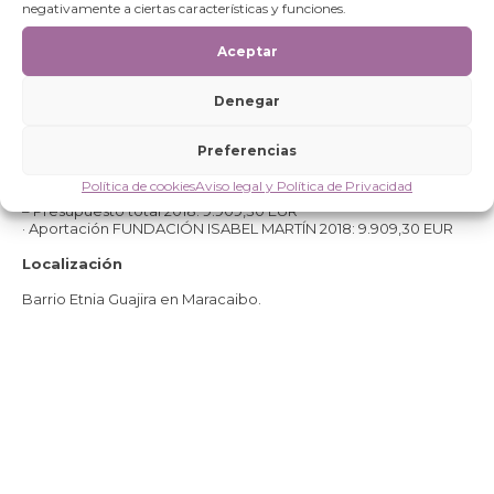
negativamente a ciertas características y funciones.
2016 – 2019
Aceptar
Presupuesto
Denegar
– Presupuesto total 2016: 6.500,00 EUR.
· Aportación FUNDACIÓN ISABEL MARTÍN 2016: 6.500,00 EUR
Preferencias
– Presupuesto total 2017: 8.000,00 EUR
· Aportación FUNDACIÓN ISABEL MARTÍN 2017: 8.000,00 EUR
Política de cookies
Aviso legal y Política de Privacidad
– Presupuesto total 2018: 9.909,30 EUR
· Aportación FUNDACIÓN ISABEL MARTÍN 2018: 9.909,30 EUR
Localización
Barrio Etnia Guajira en Maracaibo.