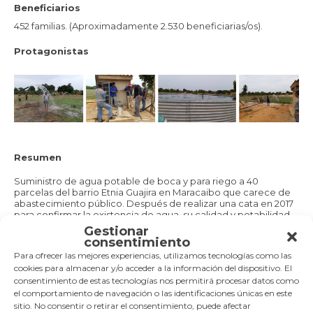
Beneficiarios
452 familias. (Aproximadamente 2.530 beneficiarias/os).
Protagonistas
Resumen
Suministro de agua potable de boca y para riego a 40
parcelas del barrio Etnia Guajira en Maracaibo que carece de
abastecimiento público. Después de realizar una cata en 2017
para confirmar la existencia de agua, su calidad y potabilidad,
se llevó a cabo la perforación, y en 2018 la adquisición de la
Gestionar
bomba y puesta en marcha. En 2019 se construye el tanque y
consentimiento
se pone en funcionamiento, pero se detectan graves
Para ofrecer las mejores experiencias, utilizamos tecnologías como las
problemas de salinidad del agua (confirmados en la cata
cookies para almacenar y/o acceder a la información del dispositivo. El
previa) que se habían agravado. Actualmente en espera de
consentimiento de estas tecnologías nos permitirá procesar datos como
planta potabilizadora.
el comportamiento de navegación o las identificaciones únicas en este
Periodo de ejecución
sitio. No consentir o retirar el consentimiento, puede afectar