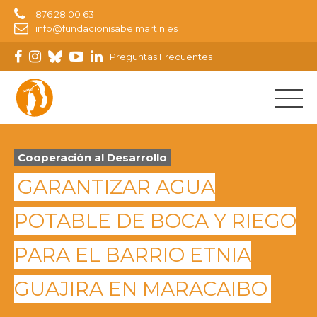
876 28 00 63
info@fundacionisabelmartin.es
Preguntas Frecuentes
Cooperación al Desarrollo
GARANTIZAR AGUA
POTABLE DE BOCA Y RIEGO
PARA EL BARRIO ETNIA
GUAJIRA EN MARACAIBO