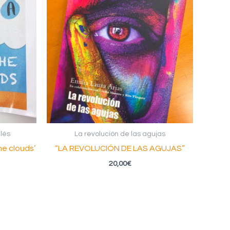
lés
La revolución de las agujas
he clouds’
“LA REVOLUCIÓN DE LAS AGUJAS”
20,00
€