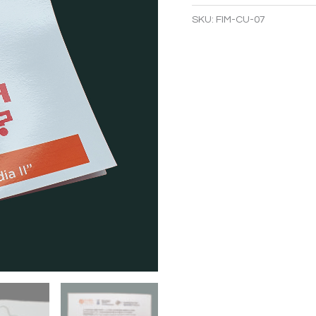
YOU
SKU:
FIM-CU-07
WANT
TO
PLAY
WITH
ME?'
cantidad