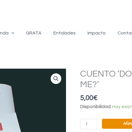
enda
GRATA
Entidades
Impacto
Conta
CUENTO ‘DO
ME?’
5,00
€
Disponibilidad:
Hay exis
CUENTO
AÑA
'DO