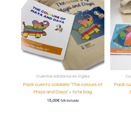
Cuentos solidarios en inglés
Cue
Pack cuento solidario ‘The colours of
Pack cu
Maya and Daya’ + tote bag
15,00
€
IVA Incluido