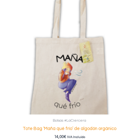
Bolsas #LaCiercera
Tote Bag ‘Maña qué frío’ de algodón orgánico
14,00
€
IVA Incluido