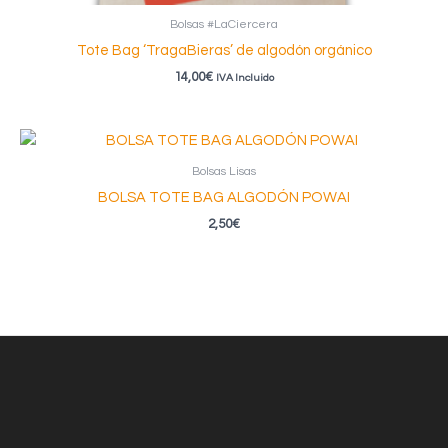
Bolsas #LaCiercera
Tote Bag ‘TragaBieras’ de algodón orgánico
14,00
€
IVA Incluido
Bolsas Lisas
BOLSA TOTE BAG ALGODÓN POWAI
2,50
€