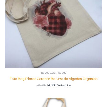
Bolsas Estampadas
Tote Bag Pilares Corazón Baturro de Algodón Orgánico
El
El
20,00
€
14,00
€
IVA Incluido
precio
precio
original
actual
era:
es:
20,00€.
14,00€.