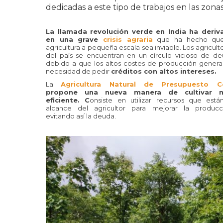
dedicadas a este tipo de trabajos en las zona
La llamada revolución verde en India ha deriv
en una grave
crisis agraria
que ha hecho que
agricultura a pequeña escala sea inviable. Los agricult
del país se encuentran en un círculo vicioso de d
debido a que los altos costes de producción genera
necesidad de pedir
créditos con altos intereses.
La
Agricultura Natural de Presupuesto C
propone una nueva manera de cultivar 
eficiente. C
onsiste en utilizar recursos que está
alcance del agricultor para mejorar la producc
evitando así la deuda.