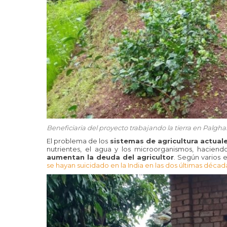
Beneficiaria del proyecto trabajando la tierra en Palghar
El problema de los
sistemas de agricultura actuale
nutrientes, el agua y los microorganismos, haciendo 
aumentan la deuda del agricultor
. Según varios 
se hayan suicidado en la India en las dos últimas décad