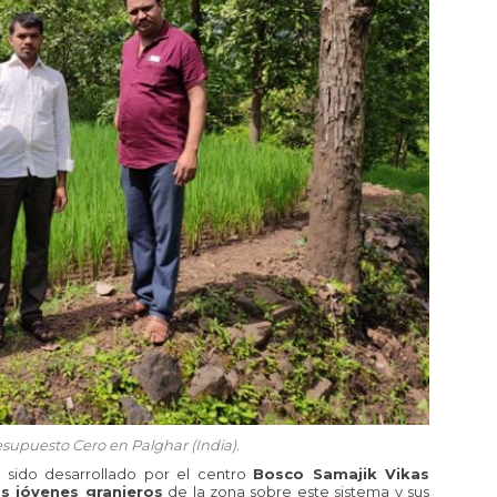
esupuesto Cero en Palghar (India).
 sido desarrollado por el centro
Bosco Samajik Vikas
os jóvenes granjeros
de la zona sobre este sistema y sus