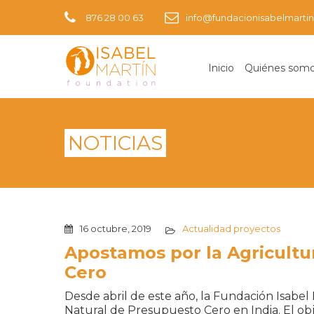
876 28 00 63
info@fundacionisabelmartin
Inicio
Quiénes som
NOTICIAS
16 octubre, 2019
Actualidad proyectos
Apostamos por la Agricultu
Cero
Desde abril de este año, la Fundación Isabe
Natural de Presupuesto Cero en India. El obje