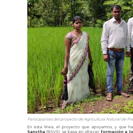
Participantes del proyecto de Agricultura Natural de Pr
En esta línea, el proyecto que apoyamos, y que ha
Sanstha
(BSVS), se basa en ofrecer
formación
a l