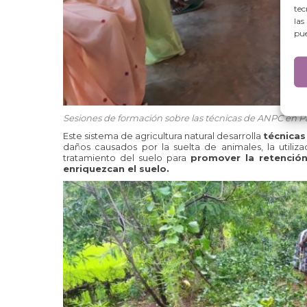
tec
las
pue
Sesiones de formación sobre las técnicas de ANPC en Pa
Este sistema de agricultura natural desarrolla
técnicas
daños causados por la suelta de animales, la utiliz
tratamiento del suelo para
promover la retenció
enriquezcan el suelo.