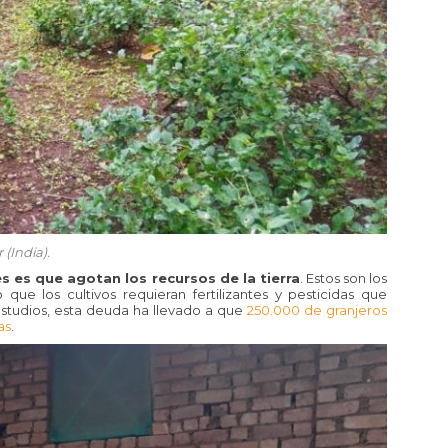
 (India).
s es que agotan los recursos de la tierra
. Estos son los
que los cultivos requieran fertilizantes y pesticidas que
estudios, esta deuda ha llevado a que
250.000 de granjeros
as
.