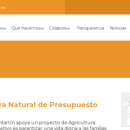
.es
os
Qué hacemos
Colabora
Transparencia
Noticias
ra Natural de Presupuesto
l Martín apoya un proyecto de Agricultura
tivo es garantizar una vida digna a las familias