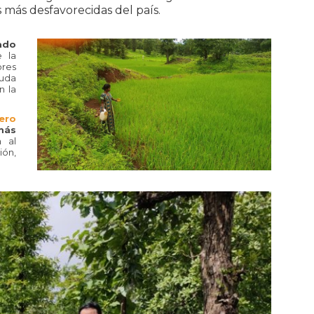
s más desfavorecidas del país.
ado
 la
ores
euda
n la
ero
más
n al
ión,