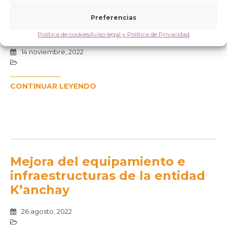
marginales (slums) y
comunidades tribales de
Preferencias
Bombay (Maharashtra)
Política de cookies
Aviso legal y Política de Privacidad
14 noviembre, 2022
CONTINUAR LEYENDO
Mejora del equipamiento e
infraestructuras de la entidad
K’anchay
26 agosto, 2022