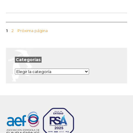
Página
Página
1
2
Próxima página
Categorías
Categorías