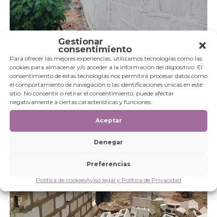
Gestionar
consentimiento
Para ofrecer las mejores experiencias, utilizamos tecnologías como las
cookies para almacenar y/o acceder a la información del dispositivo. El
consentimiento de estas tecnologías nos permitirá procesar datos como
el comportamiento de navegación o las identificaciones únicas en este
sitio. No consentir o retirar el consentimiento, puede afectar
Parte del muro que rodea la escuela de Sago, Costa de Marfil.
negativamente a ciertas características y funciones.
Aceptar
Denegar
Preferencias
Política de cookies
Aviso legal y Política de Privacidad