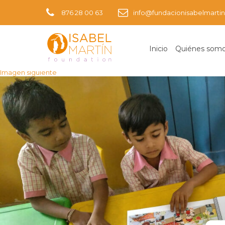
876 28 00 63
info@fundacionisabelmartin
Inicio
Quiénes som
Imagen anterior
Imagen siguiente