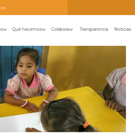
.es
os
Qué hacemos
Colabora
Transparencia
Noticias