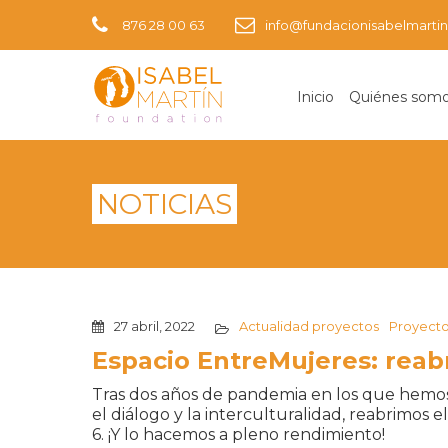
876 28 00 63
info@fundacionisabelmartin
Inicio
Quiénes som
NOTICIAS
27 abril, 2022
Actualidad proyectos
Proyecto
Espacio EntreMujeres: reab
Tras dos años de pandemia en los que hem
el diálogo y la interculturalidad, reabrimos 
6. ¡Y lo hacemos a pleno rendimiento!