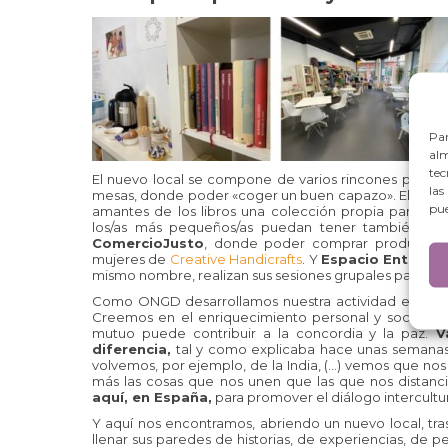
Par
alm
tec
El nuevo local se compone de varios rincones para p
las
mesas, donde poder «coger un buen capazo». El
Espa
pue
amantes de los libros una colección propia para disfr
los/as más pequeños/as puedan tener también su 
ComercioJusto
, donde poder comprar productos tr
mujeres de
Creative Handicrafts
. Y
Espacio EntreMa
mismo nombre, realizan sus sesiones grupales para un 
Como ONGD desarrollamos nuestra actividad en un
Creemos en el enriquecimiento personal y social qu
mutuo puede contribuir a la concordia y la paz.
Va
diferencia,
tal y como explicaba hace unas semanas 
volvemos, por ejemplo, de la India, (…) vemos que nos 
más las cosas que nos unen que las que nos distanc
aquí, en España,
para promover el diálogo intercultur
Y aquí nos encontramos, abriendo un nuevo local, tr
llenar sus paredes de historias, de experiencias, de