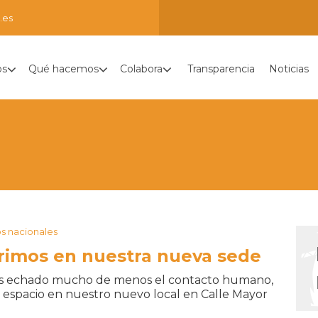
.es
os
Qué hacemos
Colabora
Transparencia
Noticias
s nacionales
rimos en nuestra nueva sede
os echado mucho de menos el contacto humano,
el espacio en nuestro nuevo local en Calle Mayor