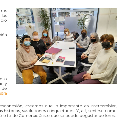
tros
 las
opio
ión
ceso
io y
b de
stra
desconexión, creemos que lo importante es intercambiar,
 historias, sus ilusiones o inquietudes. Y, así, sentirse como
fé o té de Comercio Justo que se puede degustar de forma