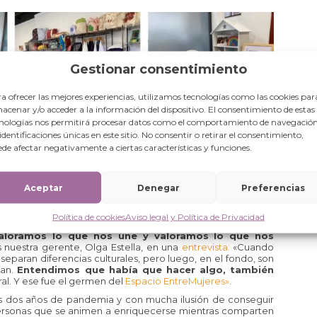
Gestionar consentimiento
a ofrecer las mejores experiencias, utilizamos tecnologías como las cookies par
acenar y/o acceder a la información del dispositivo. El consentimiento de estas
nologías nos permitirá procesar datos como el comportamiento de navegación
asar un rato agradable.
Espacio EntreCafés
y su zona de
 identificaciones únicas en este sitio. No consentir o retirar el consentimiento,
cio de Lectura
, en el que ponemos a disposición de los/as
de afectar negativamente a ciertas características y funciones.
utar sin prisas. Nuestro
Espacio EntrePeques
, para que
momento «relax». El rincón más justo, nuestro
Espacio
aídos directamente desde la India y realizados por las
yores
, en el que las/os usuarias/os del proyecto, que lleva el
Aceptar
Denegar
Preferencias
envejecimiento activo.
entorno multicultural, multiétnico, multiconfesional.
Política de cookies
Aviso legal y Política de Privacidad
e supone el diálogo intercultural y cómo el conocimiento
loramos lo que nos une y valoramos lo que nos
nuestra gerente, Olga Estella, en una
entrevista:
«Cuando
separan diferencias culturales, pero luego, en el fondo, son
ian.
Entendimos que había que hacer algo, también
al. Y ese fue el germen del
Espacio EntreMujeres»
.
as dos años de pandemia y con mucha ilusión de conseguir
 personas que se animen a enriquecerse mientras comparten