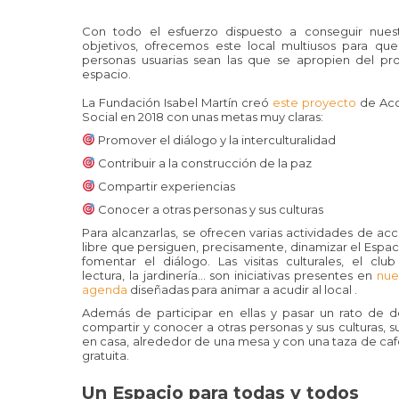
Con todo el esfuerzo dispuesto a conseguir nues
objetivos, ofrecemos este local multiusos para que
personas usuarias sean las que se apropien del pr
espacio.
La Fundación Isabel Martín creó
este proyecto
de Acc
Social en 2018 con unas metas muy claras:
Promover el diálogo y la interculturalidad
Contribuir a la construcción de la paz
Compartir experiencias
Conocer a otras personas y sus culturas
Para alcanzarlas, se ofrecen varias actividades de ac
libre que persiguen, precisamente, dinamizar el Espac
fomentar el diálogo. Las visitas culturales, el clu
lectura, la jardinería… son iniciativas presentes en
nue
agenda
diseñadas para animar a acudir al local .
Además de participar en ellas y pasar un rato de 
compartir y conocer a otras personas y sus culturas, sus
en casa, alrededor de una mesa y con una taza de ca
gratuita.
Un Espacio para todas y todos