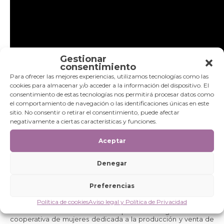
Gestionar
consentimiento
Para ofrecer las mejores experiencias, utilizamos tecnologías como las
cookies para almacenar y/o acceder a la información del dispositivo. El
consentimiento de estas tecnologías nos permitirá procesar datos como
el comportamiento de navegación o las identificaciones únicas en este
sitio. No consentir o retirar el consentimiento, puede afectar
negativamente a ciertas características y funciones.
Aceptar
Denegar
Sembrar hoy para transformar mañana
Preferencias
Nuestra felicitación de este año es también una metáfora:
las
raíces
, que representan el
mapa de India, donde
Política de cookies
Aviso legal y Política de Privacidad
comenzamos el camino como ONG
y que inició Isabel
Martín en los años 80 con lo que sería el germen de la
cooperativa de mujeres dedicada a la producción y venta de