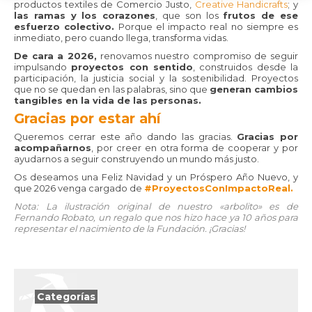
productos textiles de Comercio Justo,
Creative Handicrafts
; y
las ramas y los corazones
, que son los
frutos de ese
esfuerzo colectivo.
Porque el impacto real no siempre es
inmediato, pero cuando llega, transforma vidas.
De cara a 2026,
renovamos nuestro compromiso de seguir
impulsando
proyectos con sentido
, construidos desde la
participación, la justicia social y la sostenibilidad. Proyectos
que no se quedan en las palabras, sino que
generan cambios
tangibles en la vida de las personas.
Gracias por estar ahí
Queremos cerrar este año dando las gracias.
Gracias por
acompañarnos
, por creer en otra forma de cooperar y por
ayudarnos a seguir construyendo un mundo más justo.
Os deseamos una Feliz Navidad y un Próspero Año Nuevo, y
que 2026 venga cargado de
#ProyectosConImpactoReal.
Nota:
La ilustración original de nuestro «arbolito» es de
Fernando Robato, un regalo que nos hizo hace ya 10 años para
representar el nacimiento de la Fundación. ¡Gracias!
Categorías