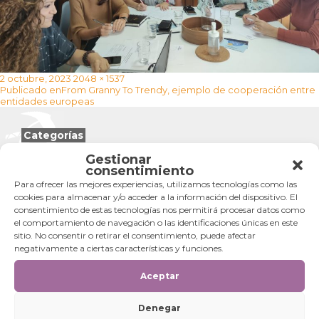
Publicado
Tamaño
2 octubre, 2023
2048 × 1537
Navegación
el
completo
Publicado en
From Granny To Trendy, ejemplo de cooperación entre
de
entidades europeas
entradas
Categorías
Gestionar
Categorías
consentimiento
Para ofrecer las mejores experiencias, utilizamos tecnologías como las
cookies para almacenar y/o acceder a la información del dispositivo. El
consentimiento de estas tecnologías nos permitirá procesar datos como
el comportamiento de navegación o las identificaciones únicas en este
sitio. No consentir o retirar el consentimiento, puede afectar
negativamente a ciertas características y funciones.
Aceptar
Denegar