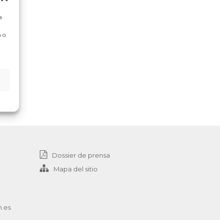
a
 o
Dossier de prensa
Mapa del sitio
n.es