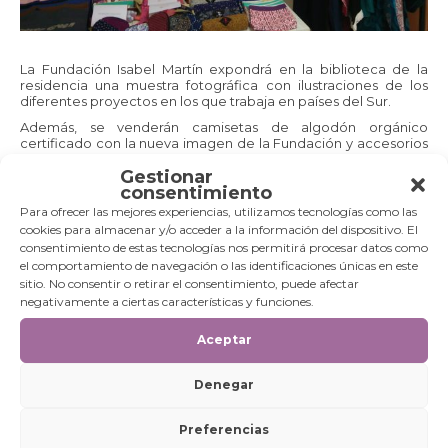
La Fundación Isabel Martín expondrá en la biblioteca de la
residencia una muestra fotográfica con ilustraciones de los
diferentes proyectos en los que trabaja en países del Sur.
Además, se venderán camisetas de algodón orgánico
certificado con la nueva imagen de la Fundación y accesorios
de Comercio de Justo de la cooperativa Creative Handicrafts,
Gestionar
proyecto en el que colabora la Fundación Isabel Martín.
consentimiento
El lunes 10, a las 17.00 horas, la Fundación, en colaboración con
la Asociación de Swing de Aragón, SwingOn, amenizará la
Para ofrecer las mejores experiencias, utilizamos tecnologías como las
tarde con una actuación de Lindy Hop, baile de moda durante
cookies para almacenar y/o acceder a la información del dispositivo. El
los años 30 y 40 con música swing.
consentimiento de estas tecnologías nos permitirá procesar datos como
Fundación Isabel Martín
el comportamiento de navegación o las identificaciones únicas en este
sitio. No consentir o retirar el consentimiento, puede afectar
La Fundación Isabel Martín es una ONG española, de ámbito
negativamente a ciertas características y funciones.
estatal, privada, aconfesional y apolítica, que trabaja en
proyectos de Cooperación Internacional al Desarrollo.
Aceptar
La organización nace con la vocación de continuar con el
legado de Isabel Martín, por lo que trabaja por el
empoderamiento de la mujer, promoviendo la educación, la
Denegar
dignidad y la justicia, valores por lo que ella luchó. Además de
ello, se centra en la infancia desprotegida, el desarrollo
comunitario y la promoción de las personas basados en la
Preferencias
filantropía comunitaria.