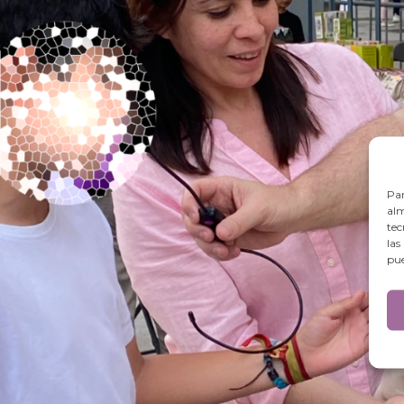
Par
alm
tec
las
pue