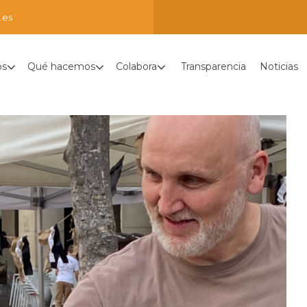
.es
os
Qué hacemos
Colabora
Transparencia
Noticias