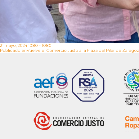
Publicado
Tamaño
21 mayo, 2024
1080 × 1080
Navegación
el
completo
Publicado en
Vuelve el Comercio Justo a la Plaza del Pilar de Zarago
de
entradas