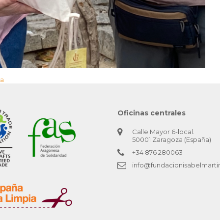
za
Oficinas centrales
Calle Mayor 6-local.
50001 Zaragoza (España)
+34 876 280063
info@fundacionisabelmarti