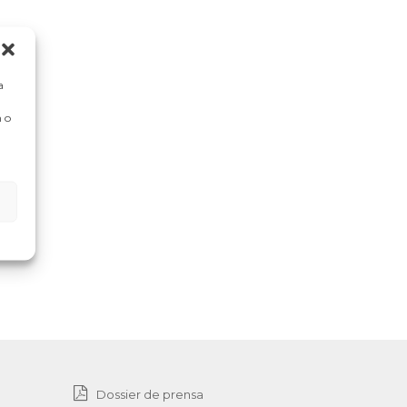
a
 o
Dossier de prensa