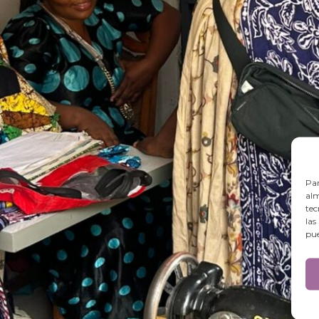
Par
alm
tec
las
pue