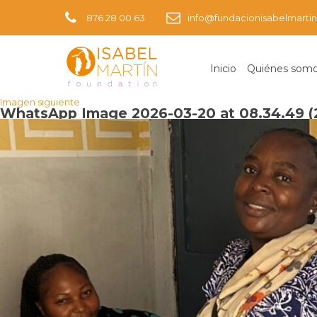
876 28 00 63
info@fundacionisabelmartin
Inicio
Quiénes som
Imagen anterior
Imagen siguiente
WhatsApp Image 2026-03-20 at 08.34.49 (