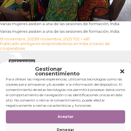
Varias mujeres asisten a una de las sesiones de formación, India.
Varias mujeres asisten a una de las sesiones de formación, India.
Publicado
Tamaño
19 noviembre, 2025
19 noviembre, 2025
702 × 481
Navegación
el
completo
Publicado en
Mujeres emprendedoras en India a través de
de
cooperativas
entradas
Categorías
Gestionar
consentimiento
Categorías
Para ofrecer las mejores experiencias, utilizamos tecnologías como las
cookies para almacenar y/o acceder a la información del dispositivo. El
consentimiento de estas tecnologías nos permitirá procesar datos como
el comportamiento de navegación o las identificaciones únicas en este
sitio. No consentir o retirar el consentimiento, puede afectar
negativamente a ciertas características y funciones.
Aceptar
Denegar