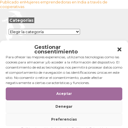
Navegación
el
completo
Publicado en
Mujeres emprendedoras en India a través de
de
cooperativas
entradas
Categorías
Categorías
Gestionar
consentimiento
Para ofrecer las mejores experiencias, utilizamos tecnologías como las
cookies para almacenar y/o acceder a la información del dispositivo. El
consentimiento de estas tecnologías nos permitirá procesar datos como
el comportamiento de navegación o las identificaciones únicas en este
sitio. No consentir o retirar el consentimiento, puede afectar
negativamente a ciertas características y funciones.
Aceptar
Denegar
Preferencias