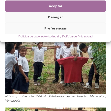
actividades psicosociales grupales e individuales.
Aceptar
La infancia del Espacio Educativo CEPIN
ha aprendido
sobre compost, ciclos de cultivo y recolección de cosechas.
Denegar
Preferencias
Política de cookies
Aviso legal y Política de Privacidad
Niños y niñas del CEPIN disfritando de su huerto. Maracaibo,
Venezuela.