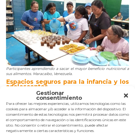
Participantes aprendiendo a sacar el mayor beneficio nutricional a
sus alimentos. Maracaibo, Venezuela.
Espacios seguros para la infancia y los
adolescentes
Gestionar
El CEPIN también avanza en su proyecto
consentimiento
#somosespacioseguro, que busca garantizar atención integral
Para ofrecer las mejores experiencias, utilizamos tecnologías como las
a la infancia y adolescencia así como a las mujeres. El trabajo
que se realiza desde la entidad, en lo que llevamos de año,
cookies para almacenar y/o acceder a la información del dispositivo. El
habla de esperanza y justicia social:
consentimiento de estas tecnologías nos permitirá procesar datos como
el comportamiento de navegación o las identificaciones únicas en este
Más de
80 mujeres
han recibido orientación en salud
sitio. No consentir o retirar el consentimiento, puede afectar
sexual y reproductiva, higiene menstrual y lactancia.
negativamente a ciertas características y funciones.
120 niños y niñas
de 4 a 6 años han participado en