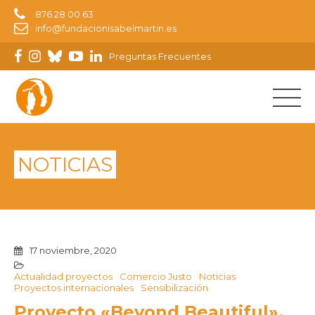
876 28 00 63
info@fundacionisabelmartin.es
Preguntas Frecuentes
NOTICIAS
17 noviembre, 2020
Actualidad proyectos
Comercio Justo
Noticias
Proyectos internacionales
Sensibilización
Proyecto «Beyond Beautiful»,