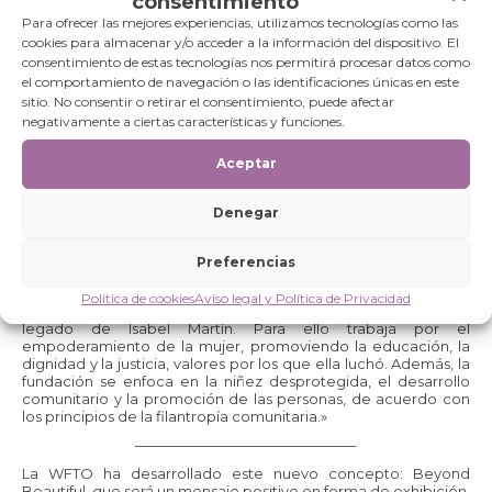
consentimiento
meses de disrupción.
Para ofrecer las mejores experiencias, utilizamos tecnologías como las
Es probable que el impacto económico se prolongue en el
cookies para almacenar y/o acceder a la información del dispositivo. El
tiempo. Esto amenaza la capacidad de cientos de miembros
consentimiento de estas tecnologías nos permitirá procesar datos como
de la WFTO para apoyar los medios de vida de casi 1 millón de
el comportamiento de navegación o las identificaciones únicas en este
trabajadores, agricultores y artesanos.
sitio. No consentir o retirar el consentimiento, puede afectar
Para apoyarlos en estos tiempos difíciles, WFTO junto con la
negativamente a ciertas características y funciones.
Fundación Isabel Martín, ha estado buscando diferentes
formas de aumentar su visibilidad y facilitar el acceso a
Aceptar
compradores.
Con el apoyo de la Fundación Isabel Martin, WFTO está
evolucionando su enfoque de las exposiciones para crear una
Denegar
nueva presencia en las ferias comerciales, enfatizando las
habilidades y competencia de los productores de WFTO, así
Preferencias
como la calidad de sus productos.
La Fundación Isabel Martin apoya desde hace mucho tiempo a
Política de cookies
Aviso legal y Política de Privacidad
WFTO. La organización nació con la vocación de continuar el
legado de Isabel Martín. Para ello trabaja por el
empoderamiento de la mujer, promoviendo la educación, la
dignidad y la justicia, valores por los que ella luchó. Además, la
fundación se enfoca en la niñez desprotegida, el desarrollo
comunitario y la promoción de las personas, de acuerdo con
los principios de la filantropía comunitaria.»
———————————————–
La WFTO ha desarrollado este nuevo concepto: Beyond
Beautiful, que será un mensaje positivo en forma de exhibición,