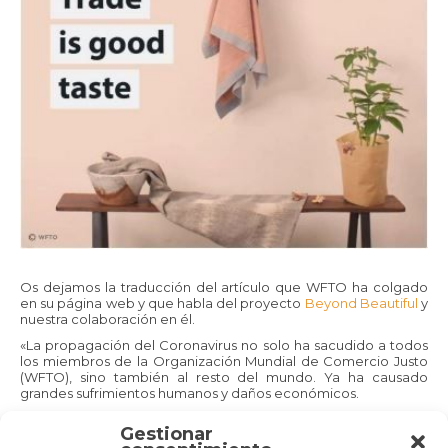
Os dejamos la traducción del artículo que WFTO ha colgado
en su página web y que habla del proyecto
Beyond Beautiful
y
nuestra colaboración en él.
«La propagación del Coronavirus no solo ha sacudido a todos
los miembros de la Organización Mundial de Comercio Justo
(WFTO), sino también al resto del mundo. Ya ha causado
grandes sufrimientos humanos y daños económicos.
No podemos conocer la profundidad del impacto producido
Gestionar
por esta pandemia, pero debemos prepararnos para muchos