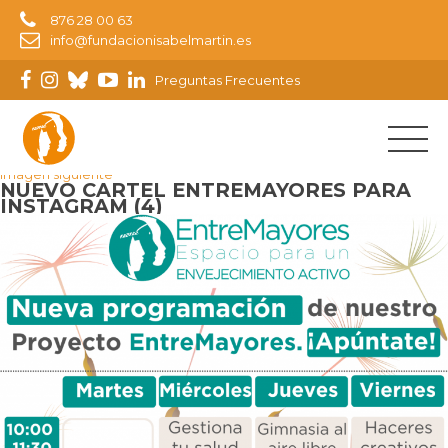
876 28 00 63
info@fundacionisabelmartin.es
Preguntas Frecuentes
Imagen anterior
Imagen siguiente
NUEVO CARTEL ENTREMAYORES PARA
INSTAGRAM (4)