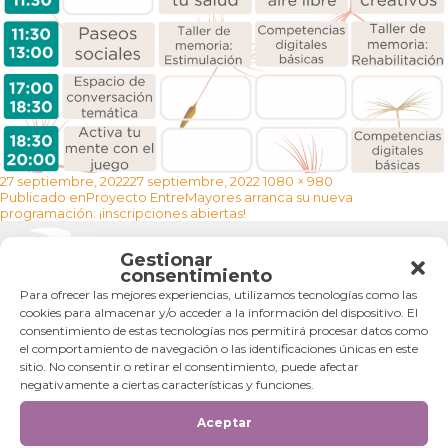
Publicado
Tamaño
27 septiembre, 2022
27 septiembre, 2022
1080 × 980
Navegación
el
completo
Publicado en
Proyecto EntreMayores arranca su nueva
de
programación: ¡inscripciones abiertas!
entradas
Gestionar
Categorías
consentimiento
Para ofrecer las mejores experiencias, utilizamos tecnologías como las
Categorías
cookies para almacenar y/o acceder a la información del dispositivo. El
consentimiento de estas tecnologías nos permitirá procesar datos como
el comportamiento de navegación o las identificaciones únicas en este
sitio. No consentir o retirar el consentimiento, puede afectar
negativamente a ciertas características y funciones.
Aceptar